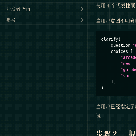
使用 4 个代表性
开发者指南
参考
当用户意图不明确
clarify
(
    question
=
"
    choices
=
[
"arcad
"nes —
"gameb
"snes 
]
,
)
当用户已经指定了时
设。
步骤 2 —