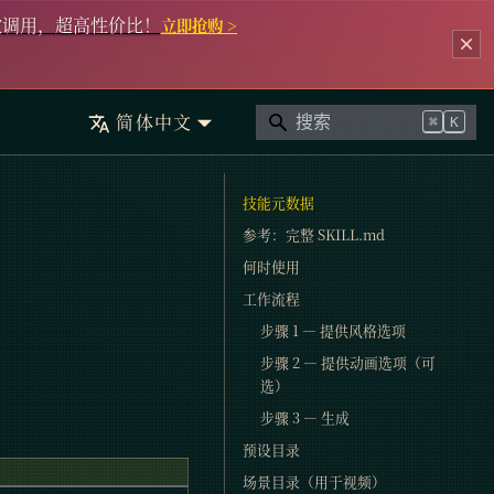
次调用，超高性价比！
立即抢购 >
简体中文
⌘
K
技能元数据
参考：完整 SKILL.md
何时使用
工作流程
步骤 1 — 提供风格选项
步骤 2 — 提供动画选项（可
选）
步骤 3 — 生成
预设目录
场景目录（用于视频）