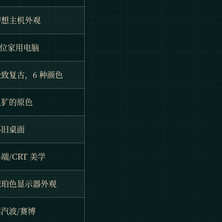
幻想主机外观
 位家用电脑
极致复古，6 种颜色
粗犷的原色
怀旧桌面
端/CRT 美学
琥珀色显示器外观
蒸汽波/赛博