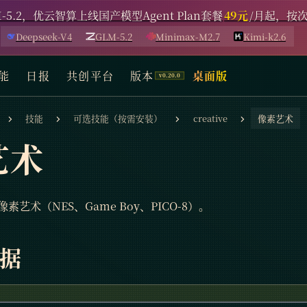
-5.2，优云智算上线国产模型Agent Plan套餐
49元
/月起，按
Deepseek-V4
GLM-5.2
Minimax-M2.7
Kimi-k2.6
能
日报
共创平台
版本
桌面版
技能
可选技能（按需安装）
creative
像素艺术
艺术
艺术（NES、Game Boy、PICO-8）。
据