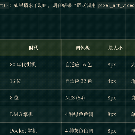
；如果请求了动画，则在结果上链式调用
rt()
pixel_art_video
时代
调色板
块大小
80 年代街机
自适应 16 色
8px
16 位
自适应 32 色
4px
8 位
NES (54)
8px
真
DMG 掌机
4 种绿色色调
8px
单
Pocket 掌机
4 种灰色色调
8px
单