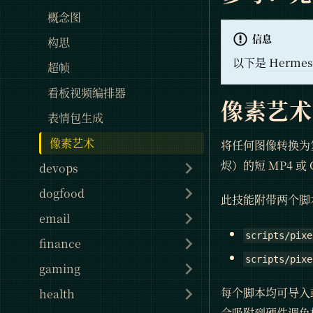
概念图
信息
构思
以下是
Hermes
超帧
看板视频编排器
像素艺术
表情包生成
像素艺术
将任何图像转换为
烬）的短 MP4 或 
devops
dogfood
此技能附带两个脚
email
scripts/pixe
finance
scripts/pixe
gaming
每个脚本均可导入或
health
会吸附到硬件调色板