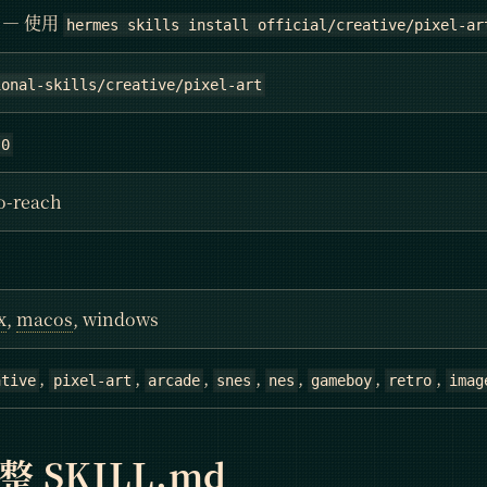
 — 使用
hermes skills install official/creative/pixel-ar
ional-skills/creative/pixel-art
.0
o-reach
x
,
macos
, windows
,
,
,
,
,
,
,
ative
pixel-art
arcade
snes
nes
gameboy
retro
imag
完整
SKILL
.md