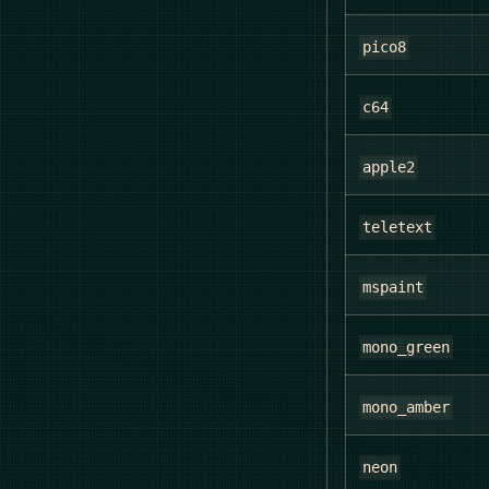
pico8
c64
apple2
teletext
mspaint
mono_green
mono_amber
neon