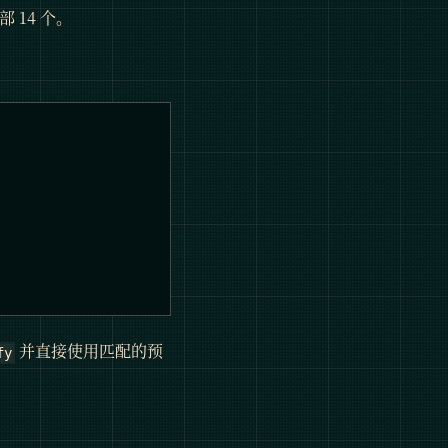
14 个。
并直接使用匹配的预
fy