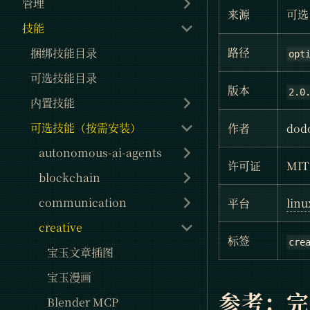
管理
来源
可选
技能
路径
捆绑技能目录
opt
可选技能目录
版本
2.0
内置技能
可选技能（按需安装）
作者
dod
autonomous-ai-agents
许可证
MIT
blockchain
communication
平台
linu
creative
标签
cre
宝玉文章插图
宝玉漫画
参考：
Blender MCP