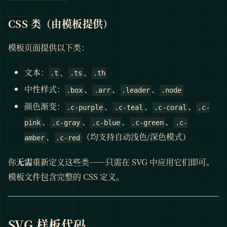
CSS 类（由模板提供）
模板页面提供以下类：
文本：
、
、
.t
.ts
.th
中性样式：
、
、
、
.box
.arr
.leader
.node
颜色渐变：
、
、
、
.c-purple
.c-teal
.c-coral
.c-
、
、
、
、
pink
.c-gray
.c-blue
.c-green
.c-
、
（均支持自动浅色/深色模式）
amber
.c-red
你
无需
重新定义这些类——只需在 SVG 中应用它们即可。
模板文件包含完整的 CSS 定义。
SVG 样板代码