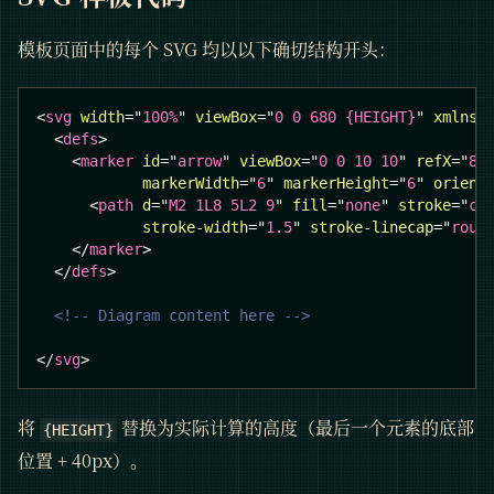
模板页面中的每个 SVG 均以以下确切结构开头：
<
svg
width
=
"
100%
"
viewBox
=
"
0 0 680 {HEIGHT}
"
xmlns
=
<
defs
>
<
marker
id
=
"
arrow
"
viewBox
=
"
0 0 10 10
"
refX
=
"
8
"
markerWidth
=
"
6
"
markerHeight
=
"
6
"
orient
<
path
d
=
"
M2 1L8 5L2 9
"
fill
=
"
none
"
stroke
=
"
co
stroke-width
=
"
1.5
"
stroke-linecap
=
"
roun
</
marker
>
</
defs
>
<!-- Diagram content here -->
</
svg
>
将
替换为实际计算的高度（最后一个元素的底部
{HEIGHT}
位置 + 40px）。