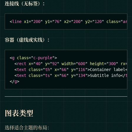
连接线（无标签）：
<
line
x1
=
"
200
"
y1
=
"
76
"
x2
=
"
200
"
y2
=
"
120
"
class
=
"
arr
容器（虚线或实线）：
<
g
class
=
"
c-purple
"
>
<
rect
x
=
"
40
"
y
=
"
92
"
width
=
"
600
"
height
=
"
300
"
rx
=
"
<
text
class
=
"
th
"
x
=
"
66
"
y
=
"
116
"
>
Container label
</
<
text
class
=
"
ts
"
x
=
"
66
"
y
=
"
134
"
>
Subtitle info
</
te
</
g
>
图表类型
选择适合
主题
的布局：