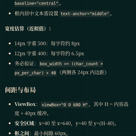
。
baseline="central"
框内居中文本需设置
。
text-anchor="middle"
宽度估算（近似值）：
14px 字重 500：每字符约 8px
12px 字重 400：每字符约 6.5px
务必验证：
box_width >= (char_count ×
（两侧各 24px 内边距）
px_per_char) + 48
间距与布局
ViewBox
：
，其中 H = 内容高
viewBox="0 0 680 H"
度 + 40px 缓冲。
安全区域
：x=40 至 x=640，y=40 至 y=(H-40)。
框之间
：最小间隙 60px。