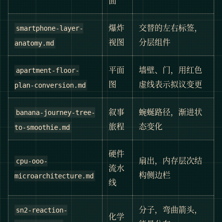
面
爆炸
交替的左右标签，
smartphone-layer-
视图
分层组件
anatomy.md
平面
墙壁、门，用红色
apartment-floor-
图
虚线表示拟议变更
plan-conversion.md
叙事
蜿蜒路径，渐进状
banana-journey-tree-
旅程
态变化
to-smoothie.md
硬件
扇出，内存层次结
cpu-ooo-
流水
构侧边栏
microarchitecture.md
线
分子，弯曲箭头，
sn2-reaction-
化学