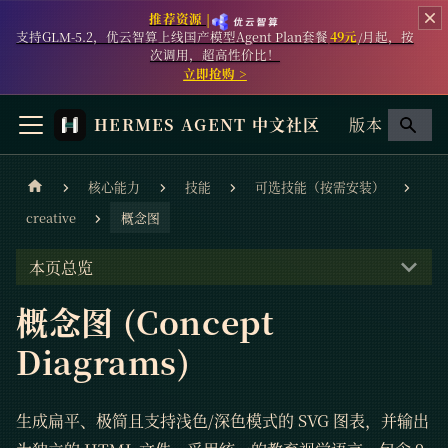
推荐资源 |
支持GLM-5.2，优云智算上线国产模型Agent Plan套餐
49元
/月起，按
次调用，超高性价比！
立即抢购 >
HERMES AGENT 中文社区
版本
核心能力
技能
可选技能（按需安装）
creative
概念图
本页总览
概念图 (Concept
Diagrams)
生成扁平、极简且支持浅色/深色模式的 SVG 图表，并输出