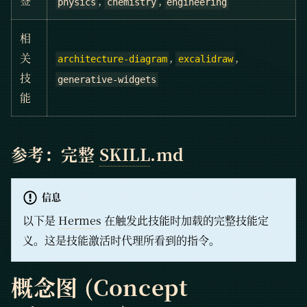
,
,
签
physics
chemistry
engineering
相
,
,
关
architecture-diagram
excalidraw
技
generative-widgets
能
参考：完整
SKILL
.md
信息
以下是
Hermes
在触发此技能时加载的完整技能定
义。这是技能激活时代理所看到的指令。
概念图 (Concept