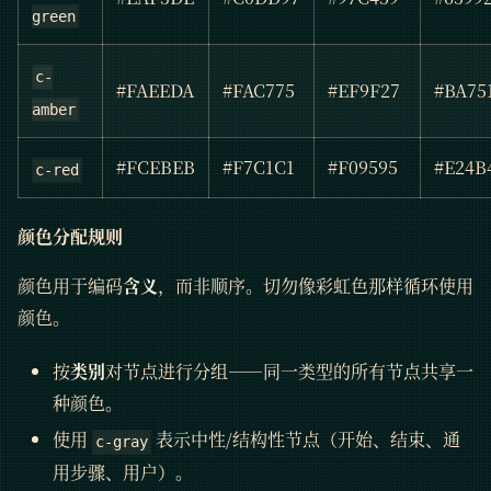
green
c-
#FAEEDA
#FAC775
#EF9F27
#BA75
amber
#FCEBEB
#F7C1C1
#F09595
#E24B
c-red
颜色分配规则
颜色用于编码
含义
，而非顺序。切勿像彩虹色那样循环使用
颜色。
按
类别
对节点进行分组——同一类型的所有节点共享一
种颜色。
使用
表示中性/结构性节点（开始、结束、通
c-gray
用步骤、用户）。