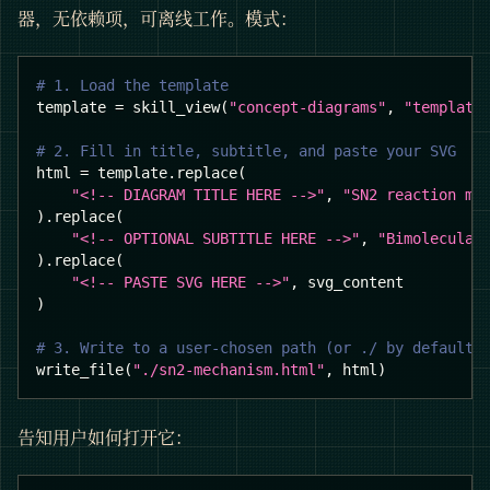
器，无依赖项，可离线工作。模式：
# 1. Load the template
template 
=
 skill_view
(
"concept-diagrams"
,
"template
# 2. Fill in title, subtitle, and paste your SVG
html 
=
 template
.
replace
(
"<!-- DIAGRAM TITLE HERE -->"
,
"SN2 reaction me
)
.
replace
(
"<!-- OPTIONAL SUBTITLE HERE -->"
,
"Bimolecular
)
.
replace
(
"<!-- PASTE SVG HERE -->"
,
 svg_content
)
# 3. Write to a user-chosen path (or ./ by default)
write_file
(
"./sn2-mechanism.html"
,
 html
)
告知用户如何打开它：