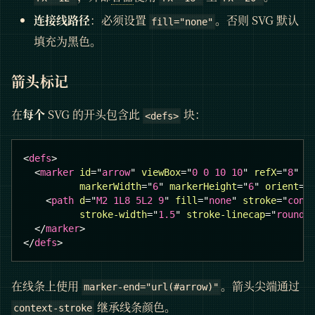
连接线路径
：必须设置
。否则 SVG 默认
fill="none"
填充为黑色。
箭头标记
在
每个
SVG 的开头包含此
块：
<defs>
<
defs
>
<
marker
id
=
"
arrow
"
viewBox
=
"
0 0 10 10
"
refX
=
"
8
"
r
markerWidth
=
"
6
"
markerHeight
=
"
6
"
orient
=
"
<
path
d
=
"
M2 1L8 5L2 9
"
fill
=
"
none
"
stroke
=
"
cont
stroke-width
=
"
1.5
"
stroke-linecap
=
"
round
"
</
marker
>
</
defs
>
在线条上使用
。箭头尖端通过
marker-end="url(#arrow)"
继承线条颜色。
context-stroke