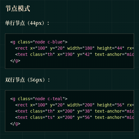
节点模式
单行节点（44px）：
<
g
class
=
"
node c-blue
"
>
<
rect
x
=
"
100
"
y
=
"
20
"
width
=
"
180
"
height
=
"
44
"
rx
=
"
<
text
class
=
"
th
"
x
=
"
190
"
y
=
"
42
"
text-anchor
=
"
midd
</
g
>
双行节点（56px）：
<
g
class
=
"
node c-teal
"
>
<
rect
x
=
"
100
"
y
=
"
20
"
width
=
"
200
"
height
=
"
56
"
rx
=
"
<
text
class
=
"
th
"
x
=
"
200
"
y
=
"
38
"
text-anchor
=
"
midd
<
text
class
=
"
ts
"
x
=
"
200
"
y
=
"
56
"
text-anchor
=
"
midd
</
g
>