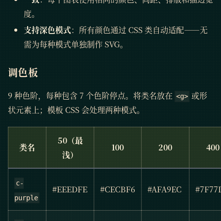
度。
支持深色模式
：所有颜色通过 CSS 类自动适配——无
需为每种模式单独制作 SVG。
调色板
9 种色阶，每种包含 7 个色阶停点。将类名放在
或形
<g>
状元素上；模板 CSS 会处理两种模式。
50（最
类名
100
200
400
浅）
c-
#EEEDFE
#CECBF6
#AFA9EC
#7F77
purple