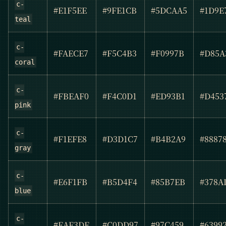
c-
#E1F5EE
#9FE1CB
#5DCAA5
#1D9E
teal
c-
#FAECE7
#F5C4B3
#F0997B
#D85A
coral
c-
#FBEAF0
#F4C0D1
#ED93B1
#D453
pink
c-
#F1EFE8
#D3D1C7
#B4B2A9
#8887
gray
c-
#E6F1FB
#B5D4F4
#85B7EB
#378A
blue
c-
#EAF3DE
#C0DD97
#97C459
#6399