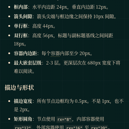
框内部
：水平内边距 24px，垂直内边距 12px。
箭头间隙
：箭头尖端与框边缘之间保持 10px 间隙。
单行框
：高度 44px。
双行框
：高度 56px，标题与副标题基线之间间距
18px。
容器内边距
：每个
容器
内部至少 20px。
最大嵌套层级
：2-3 层。更深层次在 680px 宽度下将
难以阅读。
描边与形状
描边宽度
：所有节点边框均为 0.5px。不是 1px，也不
是 2px。
矩形圆角
：节点使用
，内部容器使用
rx="8"
，外部
容器
使用
至
。
rx="12"
rx="16"
rx="20"