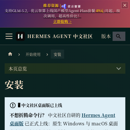
推荐资源 |
支持GLM-5.2，优云智算上线国产模型Agent Plan套餐
49元
/月起，按
次调用，超高性价比！
立即抢购 >
HERMES AGENT 中文社区
版本
开始使用
安装
本页总览
安装
🖥️ 中文社区桌面版已上线
不想折腾命令行？
中文社区自研的
Hermes Agent
桌面版
已正式上线：原生 Windows 与 macOS 桌面