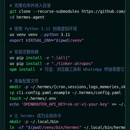
# 克隆仓库并进入目录
git
 clone --recurse-submodules https://github.com/N
cd
 hermes-agent
# 使用 Python 3.11 创建虚拟环境
uv venv venv 
--python
3.11
export
VIRTUAL_ENV
=
"
$(
pwd
)
/venv"
# 安装完整依赖
uv pip 
install
-e
".[all]"
uv pip 
install
-e
"./tinker-atropos"
npm
install
# 可选：浏览器工具和 WhatsApp 桥接需要它
# 准备配置文件
mkdir
-p
 ~/.hermes/
{
cron,sessions,logs,memories,ski
cp
 cli-config.yaml.example ~/.hermes/config.yaml
touch
 ~/.hermes/.env
echo
'OPENROUTER_API_KEY=sk-or-v1-your-key'
>>
 ~/.h
# 让 hermes 成为全局命令
mkdir
-p
 ~/.local/bin
ln
-sf
"
$(
pwd
)
/venv/bin/hermes"
 ~/.local/bin/hermes