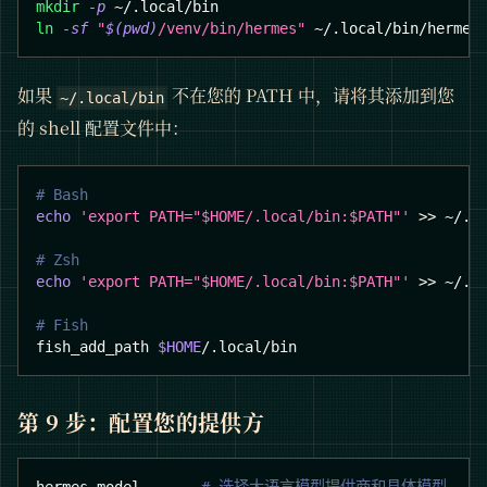
mkdir
-p
 ~/.local/bin
ln
-sf
"
$(
pwd
)
/venv/bin/hermes"
 ~/.local/bin/hermes
如果
不在您的 PATH 中，请将其添加到您
~/.local/bin
的 shell 配置文件中：
# Bash
echo
'export PATH="$HOME/.local/bin:$PATH"'
>>
 ~/.b
# Zsh
echo
'export PATH="$HOME/.local/bin:$PATH"'
>>
 ~/.z
# Fish
fish_add_path 
$HOME
/.local/bin
第 9 步：配置您的提供方