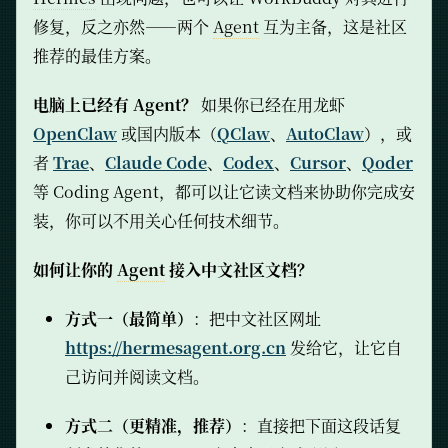
修复，反之亦然——两个
Agent
互为主备，这是社区
推荐的最佳方案。
电脑上已经有 Agent？
如果你已经在用龙虾
OpenClaw
或国内版本（
QClaw
、
AutoClaw
），或
者
Trae
、
Claude Code
、
Codex
、
Cursor
、
Qoder
等 Coding Agent，都可以让它读文档来协助你完成安
装，你可以不用关心任何技术细节。
如何让你的
Agent
接入中文社区文档？
方式一（最简单）
：把中文社区网址
https://hermesagent.org.cn
发给它，让它自
己访问并阅读文档。
方式二（更精准，推荐）
：直接把下面这段话复