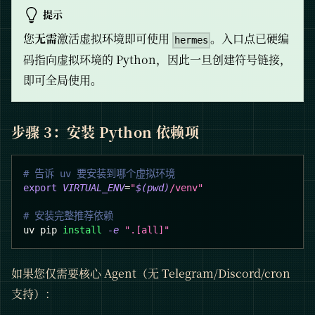
提示
您
无需
激活虚拟环境即可使用
。入口点已硬编
hermes
码指向虚拟环境的 Python，因此一旦创建符号链接，
即可全局使用。
步骤 3：安装 Python 依赖项
# 告诉 uv 要安装到哪个虚拟环境
export
VIRTUAL_ENV
=
"
$(
pwd
)
/venv"
# 安装完整推荐依赖
uv pip 
install
-e
".[all]"
如果您仅需要核心 Agent（无 Telegram/Discord/cron
支持）：