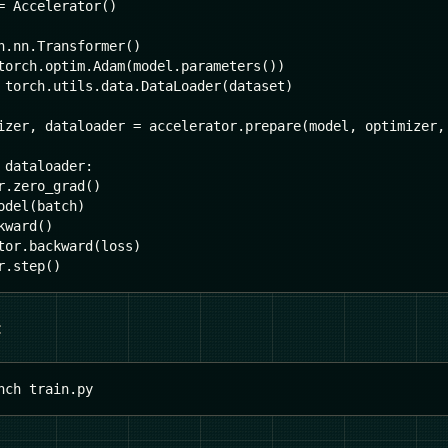
=
 Accelerator
(
)
h
.
nn
.
Transformer
(
)
torch
.
optim
.
Adam
(
model
.
parameters
(
)
)
 torch
.
utils
.
data
.
DataLoader
(
dataset
)
izer
,
 dataloader 
=
 accelerator
.
prepare
(
model
,
 optimizer
,
 dataloader
:
r
.
zero_grad
(
)
odel
(
batch
)
kward
(
)
tor
.
backward
(
loss
)
r
.
step
(
)
：
nch train.py