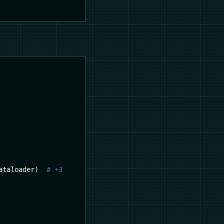
ataloader
)
# +3