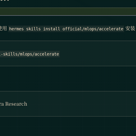
 使用
安装
hermes skills install official/mlops/accelerate
l-skills/mlops/accelerate
ra Research