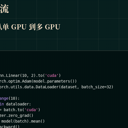
流
单 GPU 到多 GPU
nn
.
Linear
(
10
,
2
)
.
to
(
'cuda'
)
rch
.
optim
.
Adam
(
model
.
parameters
(
)
)
orch
.
utils
.
data
.
DataLoader
(
dataset
,
 batch_size
=
32
)
ange
(
10
)
:
in
 dataloader
:
=
 batch
.
to
(
'cuda'
)
zer
.
zero_grad
(
)
 model
(
batch
)
.
mean
(
)
ackward
(
)