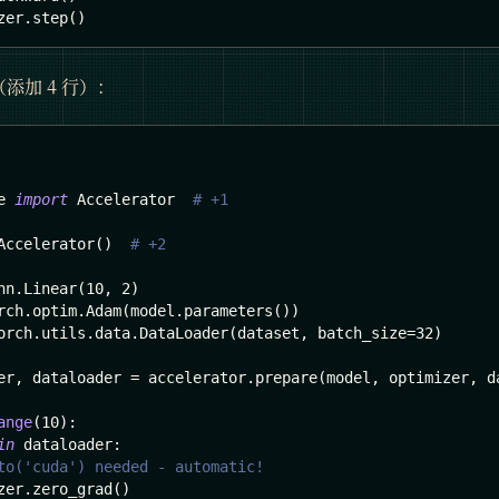
zer
.
step
(
)
（添加 4 行）：
e 
import
 Accelerator  
# +1
Accelerator
(
)
# +2
nn
.
Linear
(
10
,
2
)
rch
.
optim
.
Adam
(
model
.
parameters
(
)
)
orch
.
utils
.
data
.
DataLoader
(
dataset
,
 batch_size
=
32
)
er
,
 dataloader 
=
 accelerator
.
prepare
(
model
,
 optimizer
,
 d
ange
(
10
)
:
in
 dataloader
:
to('cuda') needed - automatic!
zer
.
zero_grad
(
)