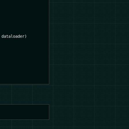
 dataloader
)