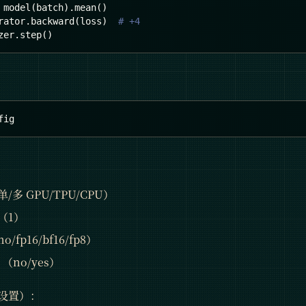
 model
(
batch
)
.
mean
(
)
rator
.
backward
(
loss
)
# +4
zer
.
step
(
)
fig
多 GPU/TPU/CPU）
（1）
fp16/bf16/fp8）
？（no/yes）
设置）：