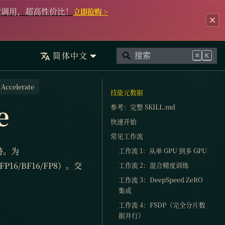
次调用，超高性价比！
立即抢购 >
简体中文
⌘
K
 Accelerate
技能元数据
e
参考：完整 SKILL.md
快速开始
常见工作流
持。为
工作流 1：从单 GPU 到多 GPU
P16/BF16/FP8）。交
工作流 2：混合精度训练
工作流 3：DeepSpeed ZeRO
集成
工作流 4：FSDP（完全分片数
据并行）