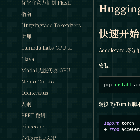
优化注意力机制 Flash
Huggin
指南
Huggingface Tokenizers
快速开始
讲师
Lambda Labs GPU 云
Accelerate 
Llava
安装
：
Modal 无服务器 GPU
Nemo Curator
pip 
install
 ac
Obliteratus
大纲
转换 PyTorch 脚
PEFT 微调
import
 torch
Pinecone
+
from
 acceler
PyTorch FSDP