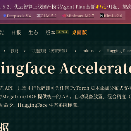
-5.2，优云智算上线国产模型Agent Plan套餐
49元
/月起，按
Deepseek-V4
GLM-5.2
Minimax-M2.7
Kimi-k2.6
能
日报
生态
版本
桌面版
技能
可选技能（按需安装）
mlops
Hugging Face
ingface Accelerat
API。只需 4 行代码即可为任何 PyTorch 脚本添加分布式支
SDP/Megatron/DDP 提供统一的 API。自动设备放置、混合精度（F
命令。HuggingFace 生态系统标准。
据