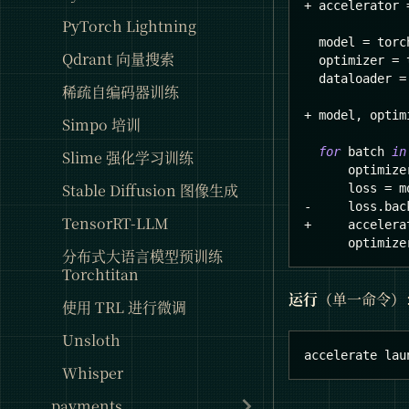
+
 accelerator 
PyTorch Lightning
  model 
=
 torc
Qdrant 向量搜索
  optimizer 
=
 
  dataloader 
=
稀疏自编码器训练
+
 model
,
 optim
Simpo 培训
for
 batch 
in
Slime 强化学习训练
      optimize
Stable Diffusion 图像生成
      loss 
=
 m
-
     loss
.
bac
TensorRT-LLM
+
     accelera
      optimize
分布式大语言模型预训练
Torchtitan
运行
（单一命令）
使用 TRL 进行微调
Unsloth
accelerate lau
Whisper
payments