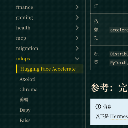
证
finance
gaming
依
health
赖
acceler
mcp
项
migration
标
Distrib
mlops
签
PyTorch
Hugging Face Accelerate
Axolotl
参考：
Chroma
剪辑
信息
Dspy
以下是
Hermes
Faiss