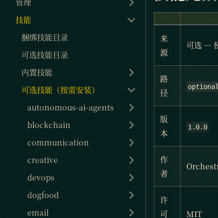
管理
技能
捆绑技能目录
来
可选 —
源
可选技能目录
内置技能
路
optiona
可选技能（按需安装）
径
autonomous-ai-agents
版
blockchain
1.0.0
本
communication
作
creative
Orchest
者
devops
dogfood
许
email
可
MIT