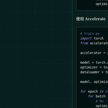
        optimi
使用 Accelerate
# train.py
import
 torch
from
 accelerat
accelerator 
=
 
model 
=
 torch
.
optimizer 
=
 to
dataloader 
=
 t
model
,
 optimiz
for
 epoch 
in
r
for
 batch 
# No .
        optimi