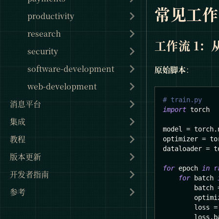
常见工作
productivity
research
工作流 1：从
security
software-development
原始脚本
：
web-development
# train.py
消息平台
import
 torch
集成
model 
=
 torch
.
教程
optimizer 
=
 to
dataloader 
=
 t
版本更新
for
 epoch 
in
r
开发者指南
for
 batch 
        batch 
参考
        optimi
        loss 
=
        loss
.
b