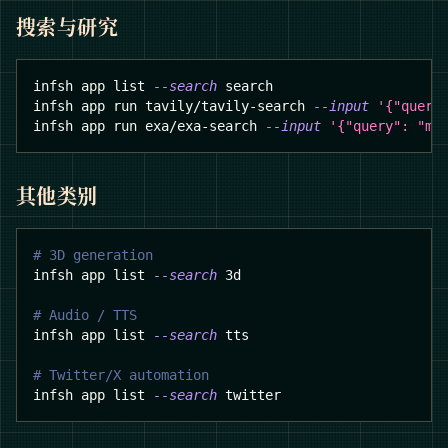
搜索与研究
infsh app list 
--search
 search
infsh app run tavily/tavily-search 
--input
'{"query
infsh app run exa/exa-search 
--input
'{"query": "ma
其他类别
# 3D generation
infsh app list 
--search
 3d
# Audio / TTS
infsh app list 
--search
 tts
# Twitter/X automation
infsh app list 
--search
 twitter