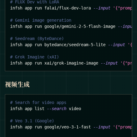
# FLUX Dev with LoRA
infsh app run falai/flux-dev-lora 
--input
'{"prompt
# Gemini image generation
infsh app run google/gemini-2-5-flash-image 
--input
# Seedream (ByteDance)
infsh app run bytedance/seedream-5-lite 
--input
'{"
# Grok Imagine (xAI)
infsh app run xai/grok-imagine-image 
--input
'{"pro
视频生成
# Search for video apps
infsh app list 
--search
 video
# Veo 3.1 (Google)
infsh app run google/veo-3-1-fast 
--input
'{"prompt