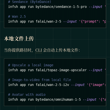
# Seedance (ByteDance)
infsh app run bytedance/seedance-1-5-pro 
--input
'{
# Wan 2.5
infsh app run falai/wan-2-5 
--input
'{"prompt": "pe
本地文件上传
当你提供路径时，
CLI
会自动上传本地文件：
# Upscale a local image
infsh app run falai/topaz-image-upscaler 
--input
'{
# Image-to-video from local file
infsh app run falai/wan-2-5-i2v 
--input
'{"image": 
# Avatar with audio
infsh app run bytedance/omnihuman-1-5 
--input
'{"au