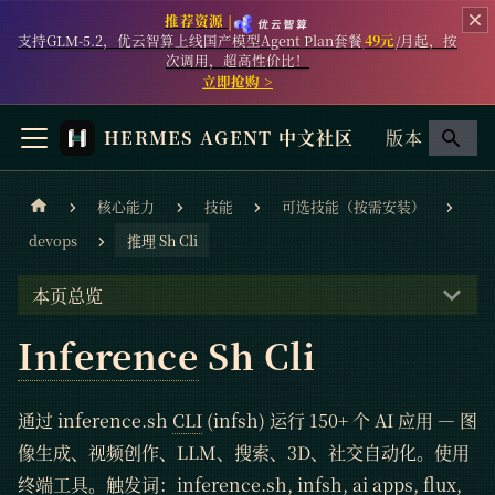
推荐资源 |
支持GLM-5.2，优云智算上线国产模型Agent Plan套餐
49元
/月起，按
次调用，超高性价比！
立即抢购 >
HERMES AGENT 中文社区
版本
核心能力
技能
可选技能（按需安装）
devops
推理 Sh Cli
本页总览
Inference
Sh Cli
通过 inference.sh
CLI
(infsh) 运行 150+ 个 AI 应用 — 图
像生成、视频创作、LLM、搜索、3D、社交自动化。使用
终端工具。触发词：
inference
.sh, infsh, ai apps, flux,