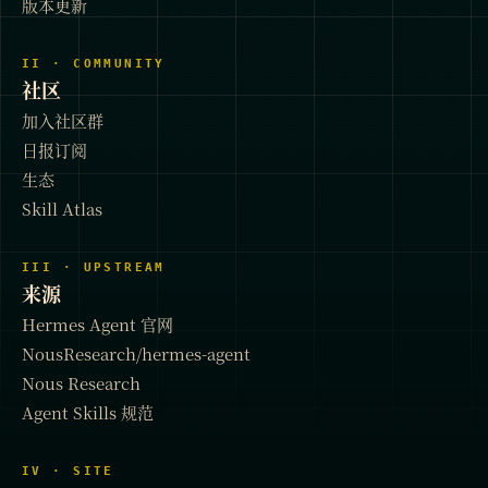
版本更新
II · COMMUNITY
社区
加入社区群
日报订阅
生态
Skill Atlas
III · UPSTREAM
来源
Hermes Agent 官网
NousResearch/hermes-agent
Nous Research
Agent Skills 规范
IV · SITE