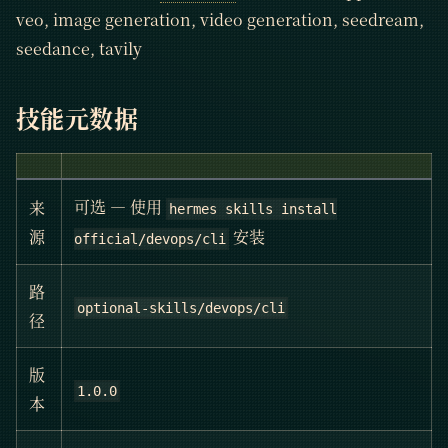
veo, image generation, video generation, seedream,
seedance, tavily
技能元数据
可选 — 使用
来
hermes skills install
安装
源
official/devops/cli
路
optional-skills/devops/cli
径
版
1.0.0
本