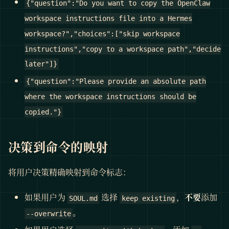
{"question":"Do you want to copy the OpenClaw
workspace instructions file into a Hermes
workspace?","choices":["skip workspace
instructions","copy to a workspace path","decide
later"]}
{"question":"Please provide an absolute path
where the workspace instructions should be
copied."}
决策到命令的映射
将用户决策精确映射到命令标志：
如果用户为
选择
，
不要
添加
SOUL.md
keep existing
。
--overwrite