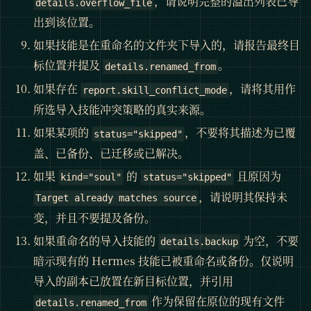
，请说明完整的溢出列表已导
details.overflow_file
出到该位置。
如果技能是在重命名的文件夹下导入的，请报告最终目
标位置并提及
。
details.renamed_from
如果存在
，请将其用作
report.skill_conflict_mode
所选导入技能冲突策略的真实来源。
如果某项的
，不要将其描述为已覆
status="skipped"
盖、已备份、已迁移或已解决。
如果
的
且原因为
kind="soul"
status="skipped"
，请说明其保持未
Target already matches source
变，并且不要提及备份。
如果重命名的导入技能的
为空，不要
details.backup
暗示现有的 Hermes 技能已被重命名或备份。仅说明
导入的副本已放置在新目标位置，并引用
作为保留在原位的现有文件
details.renamed_from