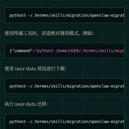
python3 ~/.hermes/skills/migration/openclaw-migrati
使用终端工具时，首选绝对调用模式，例如：
{
"command"
:
"python3 /home/USER/.hermes/skills/migra
使用 user-data 预设进行干跑：
python3 ~/.hermes/skills/migration/openclaw-migrati
执行 user-data 迁移：
python3 ~/.hermes/skills/migration/openclaw-migrati