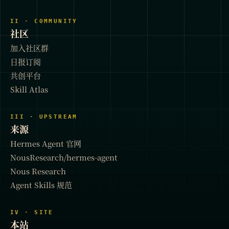
II · COMMUNITY
社区
加入社区群
日报订阅
共创平台
Skill Atlas
III · UPSTREAM
来源
Hermes Agent 官网
NousResearch/hermes-agent
Nous Research
Agent Skills 规范
IV · SITE
本站