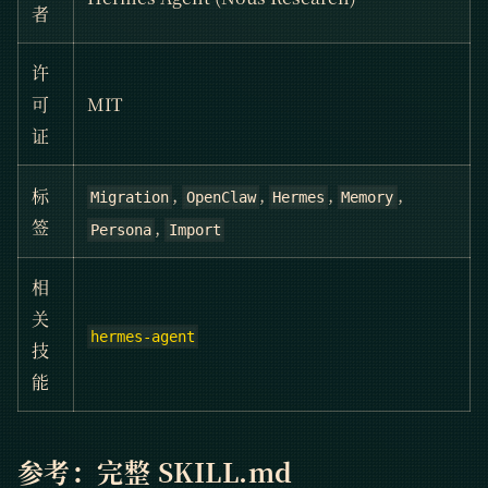
者
许
可
MIT
证
,
,
,
,
标
Migration
OpenClaw
Hermes
Memory
,
签
Persona
Import
相
关
hermes-agent
技
能
参考：完整
SKILL
.md