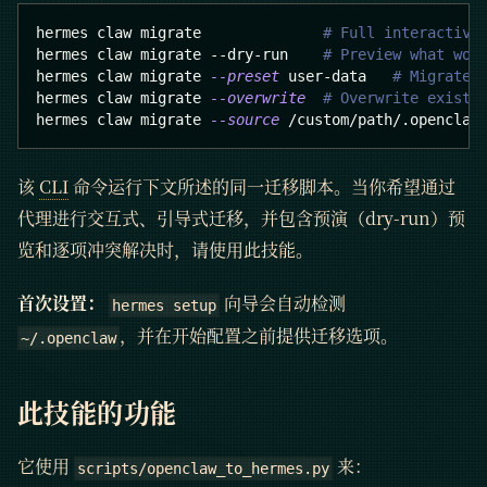
hermes claw migrate              
# Full interactive
hermes claw migrate --dry-run    
# Preview what wou
hermes claw migrate 
--preset
 user-data   
# Migrate 
hermes claw migrate 
--overwrite
# Overwrite existi
hermes claw migrate 
--source
 /custom/path/.openclaw
该
CLI
命令运行下文所述的同一迁移脚本。当你希望通过
代理进行交互式、引导式迁移，并包含预演（dry-run）预
览和逐项冲突解决时，请使用此技能。
首次设置：
向导会自动检测
hermes setup
，并在开始配置之前提供迁移选项。
~/.openclaw
此技能的功能
它使用
来：
scripts/openclaw_to_hermes.py