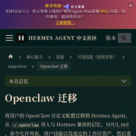
推荐资源 |
支持GLM-5.2，优云智算上线国产模型Agent Plan套餐
49元
/月起，按
次调用，超高性价比！
立即抢购 >
HERMES AGENT 中文社区
版本
核心能力
技能
可选技能（按需安装）
migration
Openclaw 迁移
本页总览
Openclaw 迁移
将用户的 OpenClaw 自定义配置迁移到 Hermes Agent。
从
导入与 Hermes 兼容的记忆、
SOUL.md
~/.openclaw
、命令允许列表、用户技能以及选定的工作区资产，然后准