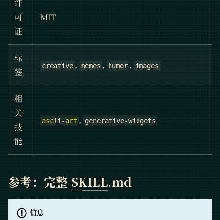
许
可
MIT
证
标
,
,
,
creative
memes
humor
images
签
相
关
,
ascii-art
generative-widgets
技
能
参考：完整
SKILL
.md
信息