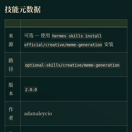
技能元数据
可选 — 使用
来
hermes skills install
安装
源
official/creative/meme-generation
路
optional-skills/creative/meme-generation
径
版
2.0.0
本
作
adanaleycio
者