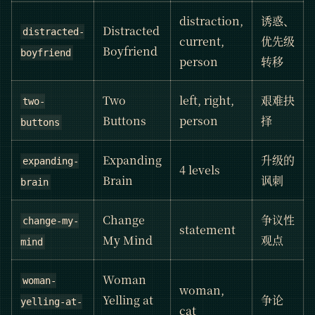
distraction,
诱惑、
Distracted
distracted-
current,
优先级
Boyfriend
boyfriend
person
转移
Two
left, right,
艰难抉
two-
Buttons
person
择
buttons
Expanding
升级的
expanding-
4 levels
Brain
讽刺
brain
Change
争议性
change-my-
statement
My Mind
观点
mind
Woman
woman-
woman,
Yelling at
争论
yelling-at-
cat