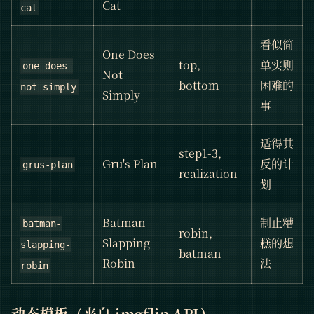
Cat
cat
看似简
One Does
top,
单实则
one-does-
Not
bottom
困难的
not-simply
Simply
事
适得其
step1-3,
Gru's Plan
反的计
grus-plan
realization
划
Batman
制止糟
batman-
robin,
Slapping
糕的想
slapping-
batman
Robin
法
robin
动态模板（来自 imgflip API）