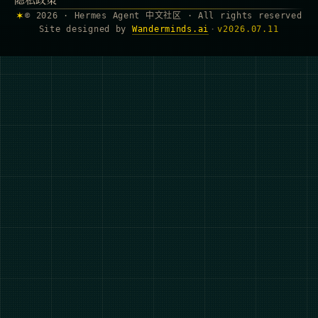
✶
© 2026 · Hermes Agent 中文社区 · All rights reserved
Site designed by
Wanderminds.ai
·
v
2026.07.11