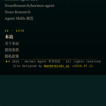
NousResearch/hermes-agent
Nous Research
Agent Skills 规范
IV · SITE
本站
关于本站
使用条款
隐私政策
✶
© 2026 · Hermes Agent 中文社区 · All rights reserved
Site designed by
Wanderminds.ai
·
v
2026.07.11