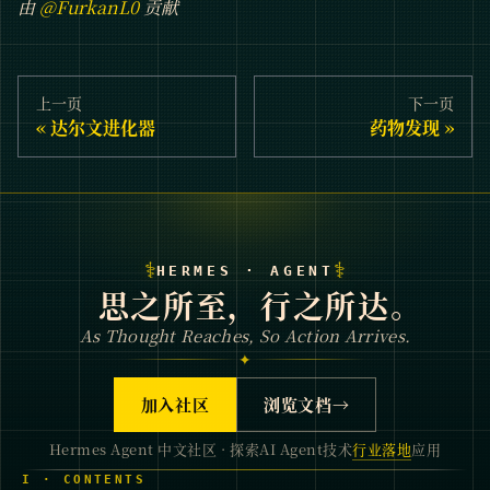
由
@FurkanL0
贡献
上一页
下一页
达尔文进化器
药物发现
⚕
⚕
HERMES · AGENT
思之所至，行之所达。
As Thought Reaches, So Action Arrives.
✦
加入社区
浏览文档
→
Hermes Agent 中文社区 · 探索AI Agent技术
行业落地
应用
I · CONTENTS