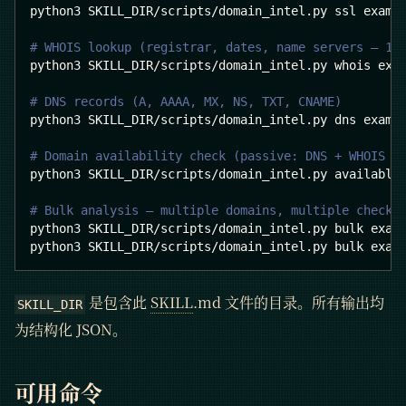
python3 SKILL_DIR/scripts/domain_intel.py ssl examp
# WHOIS lookup (registrar, dates, name servers — 10
python3 SKILL_DIR/scripts/domain_intel.py whois exa
# DNS records (A, AAAA, MX, NS, TXT, CNAME)
python3 SKILL_DIR/scripts/domain_intel.py dns examp
# Domain availability check (passive: DNS + WHOIS +
python3 SKILL_DIR/scripts/domain_intel.py available
# Bulk analysis — multiple domains, multiple checks
python3 SKILL_DIR/scripts/domain_intel.py bulk exam
python3 SKILL_DIR/scripts/domain_intel.py bulk exam
是包含此
SKILL
.md 文件的目录。所有输出均
SKILL_DIR
为结构化 JSON。
可用命令