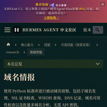
推荐资源 |
支持GLM-5.2，优云智算上线国产模型Agent Plan套餐
49元
/月起，按
次调用，超高性价比！
立即抢购 >
HERMES AGENT 中文社区
版本
核心能力
技能
可选技能（按需安装）
research
领域智能
本页总览
域名情报
使用 Python 标准库进行被动域名侦察。包括子域名发
现、SSL 证书检查、WHOIS 查询、DNS 记录、域名可用
性检查以及批量多域名分析。无需 API 密钥。