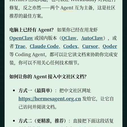
修复，反之亦然——两个
Agent
互为主备，这是社区
推荐的最佳方案。
电脑上已经有 Agent？
如果你已经在用龙虾
OpenClaw
或国内版本（
QClaw
、
AutoClaw
），或
者
Trae
、
Claude Code
、
Codex
、
Cursor
、
Qoder
等 Coding
Agent
，都可以让它读文档来协助你完成安
装，你可以不用关心任何技术细节。
如何让你的 Agent 接入中文社区文档？
方式一（最简单）
：把中文社区网址
https://hermesagent.org.cn
发给它，让它自
己访问并阅读文档。
方式二（更精准，推荐）
：直接把下面这段话复