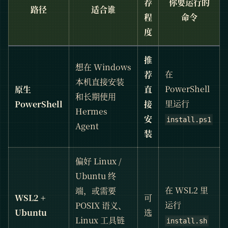
荐
你要运行的
路径
适合谁
程
命令
度
推
想在 Windows
在
荐
本机直接安装
PowerShell
原生
直
和长期使用
里运行
PowerShell
接
Hermes
安
install.ps1
Agent
装
偏好 Linux /
Ubuntu 终
在 WSL2 里
端，或需要
WSL2 +
可
运行
POSIX 语义、
Ubuntu
选
Linux 工具链
install.sh