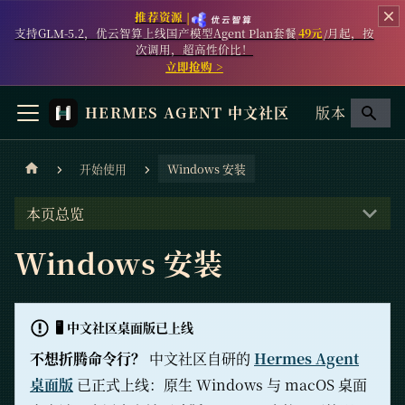
推荐资源 |
支持GLM-5.2，优云智算上线国产模型Agent Plan套餐
49元
/月起，按
次调用，超高性价比！
立即抢购 >
HERMES AGENT 中文社区
版本
开始使用
Windows 安装
本页总览
Windows 安装
🖥️ 中文社区桌面版已上线
不想折腾命令行？
中文社区自研的
Hermes Agent
桌面版
已正式上线：原生 Windows 与 macOS 桌面