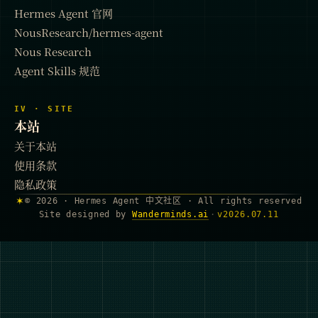
Hermes Agent 官网
NousResearch/hermes-agent
Nous Research
Agent Skills 规范
IV · SITE
本站
关于本站
使用条款
隐私政策
✶
© 2026 · Hermes Agent 中文社区 · All rights reserved
Site designed by
Wanderminds.ai
·
v
2026.07.11