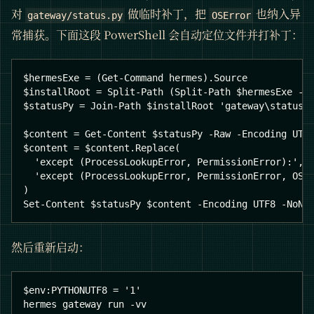
对
做临时补丁，把
也纳入异
gateway/status.py
OSError
常捕获。下面这段 PowerShell 会自动定位文件并打补丁：
$hermesExe = (Get-Command hermes).Source
$installRoot = Split-Path (Split-Path $hermesExe -P
$statusPy = Join-Path $installRoot 'gateway\status.
$content = Get-Content $statusPy -Raw -Encoding UTF
$content = $content.Replace(
  'except (ProcessLookupError, PermissionError):',
  'except (ProcessLookupError, PermissionError, OSE
)
Set-Content $statusPy $content -Encoding UTF8 -NoNe
然后重新启动：
$env:PYTHONUTF8 = '1'
hermes gateway run -vv