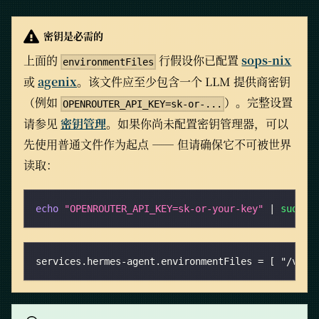
密钥是必需的
上面的
行假设你已配置
sops-nix
environmentFiles
或
agenix
。该文件应至少包含一个 LLM 提供商密钥
（例如
）。完整设置
OPENROUTER_API_KEY=sk-or-...
请参见
密钥管理
。如果你尚未配置密钥管理器，可以
先使用普通文件作为起点 —— 但请确保它不可被世界
读取：
echo
"OPENROUTER_API_KEY=sk-or-your-key"
|
sudo
i
services.hermes-agent.environmentFiles = [ "/var/