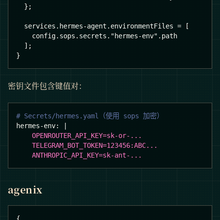
  };
  services.hermes-agent.environmentFiles = [
    config.sops.secrets."hermes-env".path
  ];
}
密钥文件包含键值对：
# Secrets/hermes.yaml（使用 sops 加密）
hermes-env
:
|
    OPENROUTER_API_KEY=sk-or-...
    TELEGRAM_BOT_TOKEN=123456:ABC...
    ANTHROPIC_API_KEY=sk-ant-...
agenix
{