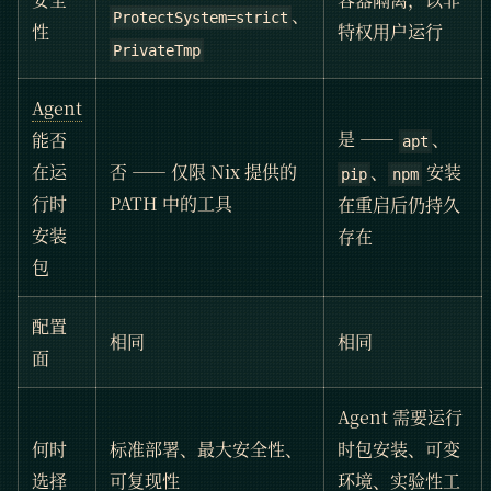
、
ProtectSystem=strict
性
特权用户运行
PrivateTmp
Agent
是 ——
、
能否
apt
、
安装
在运
否 —— 仅限 Nix 提供的
pip
npm
行时
PATH 中的工具
在重启后仍持久
安装
存在
包
配置
相同
相同
面
Agent 需要运行
何时
标准部署、最大安全性、
时包安装、可变
选择
可复现性
环境、实验性工