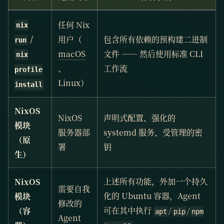
任何 Nix
nix
/
用户（
包含所有依赖的预构建二进制
run
macOS
文件 —— 然后使用标准 CLI
nix
、
工作流
profile
Linux）
install
NixOS
NixOS
声明式配置、强化的
模块
服务器部
systemd 服务、受管理的密
（原
署
钥
生）
上述所有功能，外加一个持久
NixOS
需要自我
化的 Ubuntu 容器，Agent
模块
修改的
可在其中执行
/
/
（容
apt
pip
npm
Agent