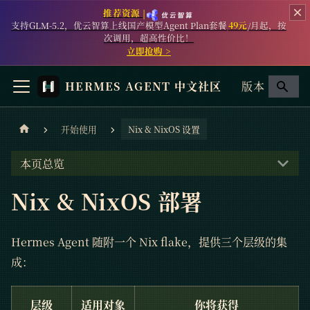
推荐资源 |
支持GLM-5.2，优云智算上线国产模型Agent Plan套餐
49元
/月起，按
次调用，超高性价比！
立即抢购 >
HERMES AGENT 中文社区
版本
开始使用
Nix & NixOS 设置
本页总览
Nix & NixOS 部署
Hermes Agent 随附一个 Nix flake，提供三个层级的集
成：
层级
适用对象
你将获得