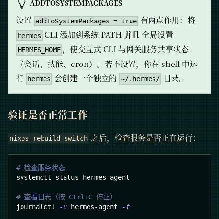
ADDTOSYSTEMPACKAGES
设置
有两点作用：将
addToSystemPackages = true
CLI 添加到系统 PATH
并且
全局设置
hermes
，使交互式
CLI
与网关服务共享状态
HERMES_HOME
（会话、技能、
cron
）。若不设置，你在 shell 中运
行
会创建一个独立的
目录。
hermes
~/.hermes/
验证是否正常工作
之后，检查服务是否正在运行：
nixos-rebuild switch
# 检查服务状态
systemctl status hermes-agent
# 查看日志（按 Ctrl+C 停止）
journalctl 
-u
 hermes-agent 
-f