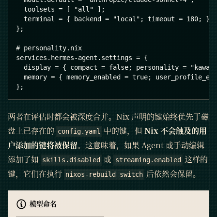
  toolsets = [ "all" ];
  terminal = { backend = "local"; timeout = 180; };
};
# personality.nix
services.hermes-agent.settings = {
  display = { compact = false; personality = "kawai
  memory = { memory_enabled = true; user_profile_en
};
两者在评估时都会被深度合并。Nix 声明的键始终优先于磁
盘上已存在的
中的键，但
Nix 不会触及的用
config.yaml
户添加的键将被保留
。这意味着，如果 Agent 或手动编辑
添加了如
或
这样的
skills.disabled
streaming.enabled
键，它们在执行
后依然会保留。
nixos-rebuild switch
模型命名