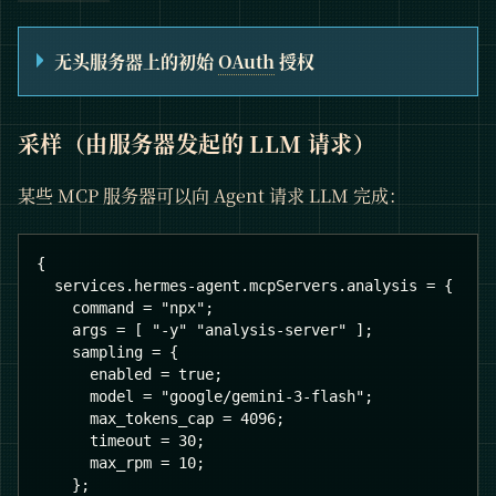
无头服务器上的初始
OAuth
授权
采样（由服务器发起的 LLM 请求）
某些 MCP 服务器可以向 Agent 请求 LLM 完成：
{
  services.hermes-agent.mcpServers.analysis = {
    command = "npx";
    args = [ "-y" "analysis-server" ];
    sampling = {
      enabled = true;
      model = "google/gemini-3-flash";
      max_tokens_cap = 4096;
      timeout = 30;
      max_rpm = 10;
    };