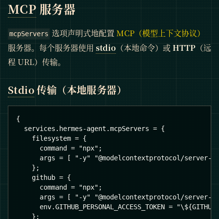
MCP
服务器
选项声明式地配置
MCP（模型上下文协议）
mcpServers
服务器。每个服务器使用
stdio
（本地命令）或
HTTP
（远
程 URL）传输。
Stdio
传输（本地服务器）
{
  services.hermes-agent.mcpServers = {
    filesystem = {
      command = "npx";
      args = [ "-y" "@modelcontextprotocol/server-f
    };
    github = {
      command = "npx";
      args = [ "-y" "@modelcontextprotocol/server-g
      env.GITHUB_PERSONAL_ACCESS_TOKEN = "\${GITHU
    };