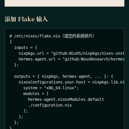
添加 Flake 输入
# /etc/nixos/flake.nix（或您的系统碎片）
{
  inputs = {
    nixpkgs.url = "github:NixOS/nixpkgs/nixos-unsta
    hermes-agent.url = "github:NousResearch/hermes-
  };
  outputs = { nixpkgs, hermes-agent, ... }: {
    nixosConfigurations.your-host = nixpkgs.lib.nix
      system = "x86_64-linux";
      modules = [
        hermes-agent.nixosModules.default
        ./configuration.nix
      ];
    };
  };
}