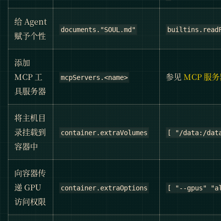
给 Agent
documents."SOUL.md"
builtins.read
赋予个性
添加
MCP 工
参见
MCP 服
mcpServers.<name>
具服务器
将主机目
录挂载到
container.extraVolumes
[ "/data:/dat
容器中
向容器传
递 GPU
container.extraOptions
[ "--gpus" "a
访问权限