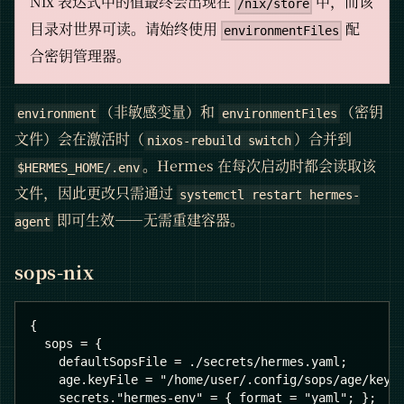
Nix 表达式中的值最终会出现在
中，而该
/nix/store
目录对世界可读。请始终使用
配
environmentFiles
合密钥管理器。
（非敏感变量）和
（密钥
environment
environmentFiles
文件）会在激活时（
）合并到
nixos-rebuild switch
。Hermes 在每次启动时都会读取该
$HERMES_HOME/.env
文件，因此更改只需通过
systemctl restart hermes-
即可生效——无需重建容器。
agent
sops-nix
{
  sops = {
    defaultSopsFile = ./secrets/hermes.yaml;
    age.keyFile = "/home/user/.config/sops/age/keys
    secrets."hermes-env" = { format = "yaml"; };