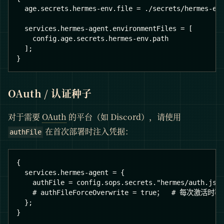
  age.secrets.hermes-env.file = ./secrets/hermes-en
  services.hermes-agent.environmentFiles = [
    config.age.secrets.hermes-env.path
  ];
}
OAuth / 认证种子
对于需要
OAuth
的平台（如 Discord），请使用
在首次部署时注入凭据：
authFile
{
  services.hermes-agent = {
    authFile = config.sops.secrets."hermes/auth.jso
    # authFileForceOverwrite = true；  # 每次激活时覆
  };
}