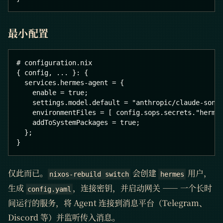
最小配置
# configuration.nix
{ config, ... }: {
  services.hermes-agent = {
    enable = true;
    settings.model.default = "anthropic/claude-sonn
    environmentFiles = [ config.sops.secrets."herme
    addToSystemPackages = true;
  };
}
仅此而已。
会创建
用户，
nixos-rebuild switch
hermes
生成
，连接密钥，并启动网关 —— 一个长时
config.yaml
间运行的服务，将 Agent 连接到消息平台（Telegram、
Discord 等）并监听传入消息。