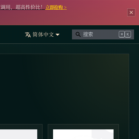
次调用，超高性价比！
立即抢购 >
简体中文
⌘
K