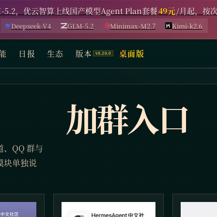
-5.2，优云智算上线国产模型Agent Plan套餐
49元
/月起，按
Deepseek-V4
GLM-5.2
Minimax-M2.7
Kimi-k2.6
能
日报
生态
版本
桌面版
加群入口
、QQ 群与
模块单独说