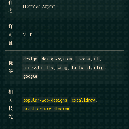
作
Hermes Agent
者
许
可
MIT
证
,
,
,
,
design
design-system
tokens
ui
标
,
,
,
,
accessibility
wcag
tailwind
dtcg
签
google
相
,
,
关
popular-web-designs
excalidraw
技
architecture-diagram
能