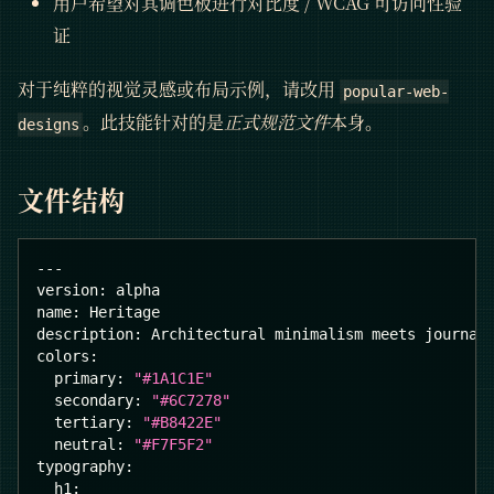
用户希望对其调色板进行对比度 / WCAG 可访问性验
证
对于纯粹的视觉灵感或布局示例，请改用
popular-web-
。此技能针对的是
正式规范文件
本身。
designs
文件结构
---
version
:
 alpha
name
:
 Heritage
description
:
 Architectural minimalism meets journal
colors
:
primary
:
"#1A1C1E"
secondary
:
"#6C7278"
tertiary
:
"#B8422E"
neutral
:
"#F7F5F2"
typography
:
h1
: