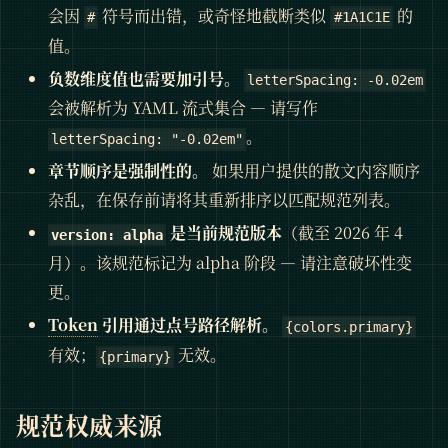
会因
符号而出错，或奇怪地截断类似
的
#
#1A1C1E
值。
负数维度值也需要加引号。
letterSpacing: -0.02em
会被解析为 YAML 流式集合 — 请写作
。
letterSpacing: "-0.02em"
章节顺序是强制性的。
如果用户提供的散文内容顺序
杂乱，在保存前请将其重新排序以匹配规范列表。
是当前规范版本
（截至 2026 年 4
version: alpha
月）。该规范标记为 alpha 阶段 — 请注意破坏性变
更。
Token
引用通过点号路径解析。
{colors.primary}
有效；
无效。
{primary}
规范权威来源