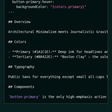
button-primary-hover
:
backgroundColor
:
"{colors.primary}"
---
##
 Overview
Architectural Minimalism meets Journalistic Gravita
##
 Colors
-
**
Primary (#1A1C1E):
**
 Deep ink for headlines and
-
**
Tertiary (#B8422E):
**
 "Boston Clay" — the sole 
##
 Typography
Public Sans for everything except small all-caps la
##
 Components
`button-primary`
 is the only high-emphasis action o