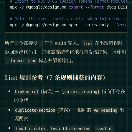
# Export to W3C DTCG (Design Tokens Format Module) 
npx 
-y
 @google/design.md 
export
--format
 dtcg DESIG
# Print the spec itself — useful when injecting int
npx 
-y
 @google/design.md spec --rules-only 
--format
所有命令都接受
作为 stdin 输入。
在出现错误时
-
lint
返
回退
出代码 1。如果需要结构化地报告发现结果，请使用
标志并解析输出。
--format json
Lint 规则参考（7 条规则捕获的内容）
(错误) —
指向不存在
broken-ref
{colors.missing}
的令牌
(错误) — 相同的
出
duplicate-section
## Heading
现两次
,
,
invalid-color
invalid-dimension
invalid-