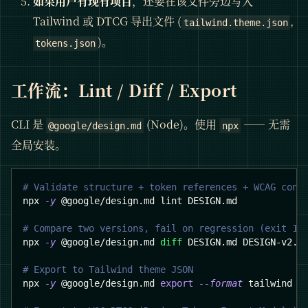
如果用户有现有项目
，还要在该文件旁边写入
Tailwind 或 DTCG 导出文件 (
,
tailwind.theme.json
)。
tokens.json
工作流：Lint / Diff / Export
CLI 是
(Node)。使用
—— 无需
@google/design.md
npx
全局安装。
# Validate structure + token references + WCAG cont
npx 
-y
 @google/design.md lint DESIGN.md
# Compare two versions, fail on regression (exit 1 
npx 
-y
 @google/design.md 
diff
 DESIGN.md DESIGN-v2.m
# Export to Tailwind theme JSON
npx 
-y
 @google/design.md 
export
--format
 tailwind D