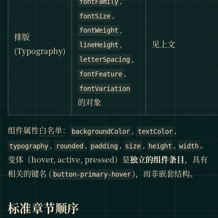
,
fontFamily
,
fontSize
,
fontWeight
排版
,
见上文
lineHeight
(Typography)
,
letterSpacing
,
fontFeature
fontVariation
的对象
组件属性
白名单
：
,
,
backgroundColor
textColor
,
,
,
,
,
。
typography
rounded
padding
size
height
width
变体（hover, active, pressed）是
独立的组件条目
，具有
相关的键名 (
)，而非嵌套结构。
button-primary-hover
标准章节顺序