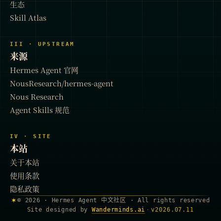
生态
Skill Atlas
III · UPSTREAM
来源
Hermes Agent 官网
NousResearch/hermes-agent
Nous Research
Agent Skills 规范
IV · SITE
本站
关于本站
使用条款
隐私政策
✶
© 2026 · Hermes Agent 中文社区 · All rights reserved
Site designed by
Wanderminds.ai
·
v
2026.07.11