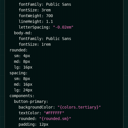
fontFamily
:
 Public Sans
fontSize
:
 3rem
fontWeight
:
700
lineHeight
:
1.1
letterSpacing
:
"-0.02em"
body-md
:
fontFamily
:
 Public Sans
fontSize
:
 1rem
rounded
:
sm
:
 4px
md
:
 8px
lg
:
 16px
spacing
:
sm
:
 8px
md
:
 16px
lg
:
 24px
components
:
button-primary
:
backgroundColor
:
"{colors.tertiary}"
textColor
:
"#FFFFFF"
rounded
:
"{rounded.sm}"
padding
:
 12px