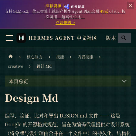
推荐资源 |
支持GLM-5.2，优云智算上线国产模型Agent Plan套餐
49元
/月起，按
次调用，超高性价比！
立即抢购 >
HERMES AGENT 中文社区
版本
核心能力
技能
内置技能
creative
设计 Md
本页总览
Design Md
编写、验证、比对和导出 DESIGN.md 文件 —— 这是
Google 的开源格式规范，旨在为编码代理提供对设计系统
（将令牌与设计理由合并在一个文件中）的持久化、结构化