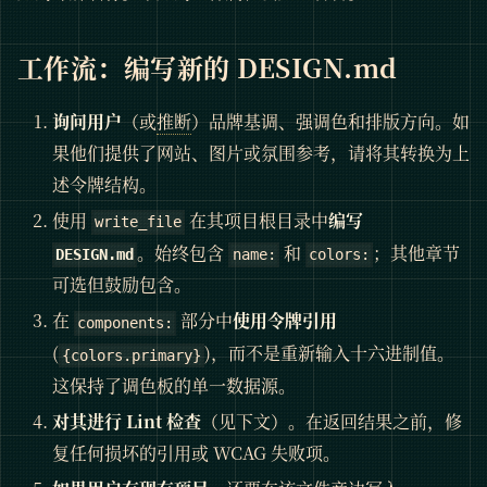
工作流：编写新的 DESIGN.md
询问用户
（或
推断
）品牌基调、强调色和排版方向。如
果他们提供了网站、图片或氛围参考，请将其转换为上
述令牌结构。
使用
在其项目根目录中
编写
write_file
。始终包含
和
；其他章节
DESIGN.md
name:
colors:
可选但鼓励包含。
在
部分中
使用令牌引用
components:
(
)，而不是重新输入十六进制值。
{colors.primary}
这保持了调色板的单一数据源。
对其进行 Lint 检查
（见下文）。在返回结果之前，修
复任何损坏的引用或 WCAG 失败项。