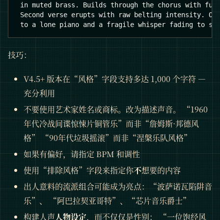
 in muted brass. Builds through the chorus with ful
 Second verse erupts with raw belting intensity. Ou
 to a lone piano and a fragile whisper fading to si
技巧：
V4.5+ 版本在“风格”字段支持多达 1,000 个字符 —
充分利用
不要使用艺术家姓名或商标。改为描述声音。 “1960
年代冷战间谍惊悚片铜管乐”而非“詹姆斯·邦德风
格” “90年代垃圾摇滚”而非“涅槃乐队风格”
如果有偏好，请指定 BPM 和调性
使用“排除风格”字段来指定你
不
想要的内容
出人意料的流派组合可能成为亮点：“波萨诺瓦陷阱音
乐”、 “阿巴拉契亚哥特”、“芯片音乐爵士”
构建人声
人物设定
，而不仅仅是性别： “一位饱经风