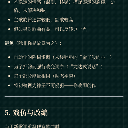
不稳定的情感（渴望、怀疑）搭配游走的旋律、 近
韵、未解决和弦
主歌旋律通常较低，副歌较高
但如果对歌曲有益，可以反转这一点
避免
（除非你是故意为之）：
自动化的陈词滥调（未经铺垫的“金子般的心”）
为了押韵而强行改变词序（“尤达式说话”）
每个部分能量相同（动态平淡）
将初稿视为神圣不可侵犯——修改即创作
5. 戏仿与改编
当用新歌词重写现有歌曲时：