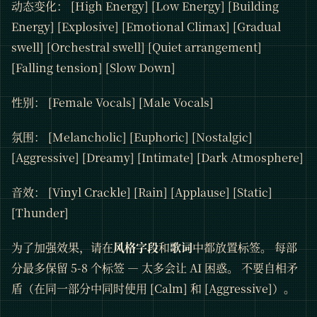
动态变化： [High Energy] [Low Energy] [Building
Energy] [Explosive] [Emotional Climax] [Gradual
swell] [Orchestral swell] [Quiet arrangement]
[Falling tension] [Slow Down]
性别： [Female Vocals] [Male Vocals]
氛围： [Melancholic] [Euphoric] [Nostalgic]
[Aggressive] [Dreamy] [Intimate] [Dark Atmosphere]
音效： [Vinyl Crackle] [Rain] [Applause] [Static]
[Thunder]
为了加强效果，请在
风格字段
和
歌词
中都放置标签。 每部
分最多保留 5-8 个标签 — 太多会让 AI 困惑。 不要自相矛
盾（在同一部分中同时使用 [Calm] 和 [Aggressive]）。