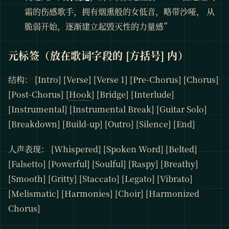
霜的伤感歌手，拥有烟熏般的女低音，略带沙哑， 从
脆弱开始，逐渐建立起毁灭性的力量感”
元标签（放在歌词字段的 [方括号] 内）
结构： [Intro] [Verse] [Verse 1] [Pre-Chorus] [Chorus]
[Post-Chorus] [
Hook
] [Bridge] [Interlude]
[Instrumental] [Instrumental Break] [Guitar Solo]
[Breakdown] [Build-up] [Outro] [Silence] [End]
人声表现： [Whispered] [Spoken Word] [Belted]
[Falsetto] [Powerful] [Soulful] [Raspy] [Breathy]
[Smooth] [Gritty] [Staccato] [Legato] [Vibrato]
[Melismatic] [Harmonies] [Choir] [Harmonized
Chorus]