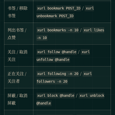
/
书签 / 移除
xurl bookmark POST_ID
xurl
书签
unbookmark POST_ID
/
列出书签 /
xurl bookmarks -n 10
xurl likes
点赞
-n 10
/
关注 / 取消
xurl follow @handle
xurl
关注
unfollow @handle
/
正在关注 /
xurl following -n 20
xurl
关注者
followers -n 20
/
屏蔽 / 取消
xurl block @handle
xurl unblock
屏蔽
@handle