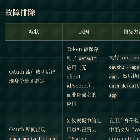
故障排除
症状
原因
修复方
Token 被保存
执行
到了
xurl au
default
应用（无
oauth2 --app
OAuth 流程成功后出
，然后执
client-
app
现身份验证错误
id/secret），
auth default
而非你命名的
app
应用
X 仪表板中的应
在用户身份验
OAuth 期间出现
用类型设置为
中更改为“Web
“Native
automated a
unauthorized_client