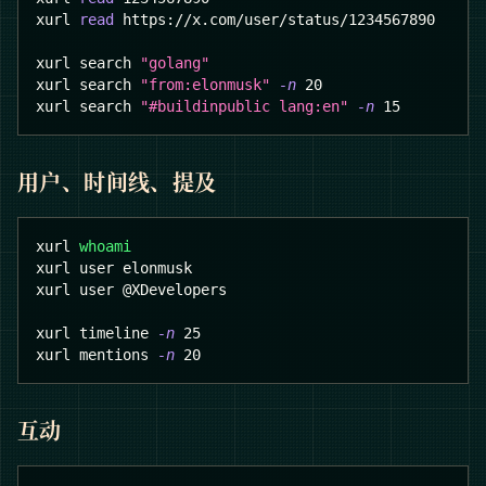
xurl 
read
 https://x.com/user/status/1234567890
xurl search 
"golang"
xurl search 
"from:elonmusk"
-n
20
xurl search 
"#buildinpublic lang:en"
-n
15
用户、时间线、提及
xurl 
whoami
xurl user elonmusk
xurl user @XDevelopers
xurl timeline 
-n
25
xurl mentions 
-n
20
互动