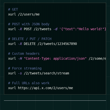
# GET
xurl /2/users/me
# POST with JSON body
xurl 
-X
 POST /2/tweets 
-d
'{"text":"Hello world!"}'
# DELETE / PUT / PATCH
xurl 
-X
 DELETE /2/tweets/1234567890
# Custom headers
xurl 
-H
"Content-Type: application/json"
 /2/some/en
# Force streaming
xurl 
-s
 /2/tweets/search/stream
# Full URLs also work
xurl https://api.x.com/2/users/me