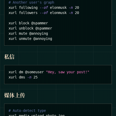
# Another user's graph
xurl following 
--of
 elonmusk 
-n
20
xurl followers 
--of
 elonmusk 
-n
20
xurl block @spammer
xurl unblock @spammer
xurl mute @annoying
xurl unmute @annoying
私信
xurl dm @someuser 
"Hey, saw your post!"
xurl dms 
-n
25
媒体上传
# Auto-detect type
xurl media upload photo.jpg