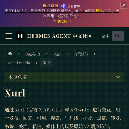
推荐资源 |
支持GLM-5.2，优云智算上线国产模型Agent Plan套餐
49元
/月起，按
次调用，超高性价比！
立即抢购 >
HERMES AGENT 中文社区
版本
核心能力
技能
内置技能
social-media
Xurl
本页总览
Xurl
通过 xurl（官方 X API
CLI
）与 X/Twitter 进行交互。用
于发布、回复、引用、搜索、时间线、提及、点赞、转发、
书签、关注、私信、媒体上传以及原始 v2 端点访问。