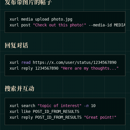
发布带图片的帖子
xurl media upload photo.jpg
xurl post 
"Check out this photo!"
 --media-id MEDIA_
回复对话
xurl 
read
 https://x.com/user/status/1234567890
xurl reply 
1234567890
"Here are my thoughts..."
搜索并互动
xurl search 
"topic of interest"
-n
10
xurl like POST_ID_FROM_RESULTS
xurl reply POST_ID_FROM_RESULTS 
"Great point!"