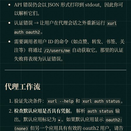
API 错误仍会以 JSON 形式打印到 stdout，因此你可
以解析它们。
认证错误 → 让用户在代理会话之外重新运行
xurl
。
auth oauth2
需要调用者用户 ID 的命令（如点赞、转发、书签、关
注等）将通过
自动获取它。那里的认证
/2/users/me
失败将表现为认证错误。
代理工作流
验证先决条件：
和
。
xurl --help
xurl auth status
检查默认应用是否具有凭据。
解析
输
auth status
出。默认应用标记为
。如果默认应用显示
▸
oauth2:
但另一个应用具有有效的 oauth2 用户，请告
(none)