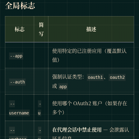
全局标志
简
标志
描述
写
使用特定的已注册应用（覆盖默认
--app
值）
强制认证类型：
、
oauth1
oauth2
--auth
或
app
使用哪个 OAuth2 账户（如果存在
--
-
多个）
username
u
在代理会话中禁止使用
— 会泄露认
--
-
证头信息