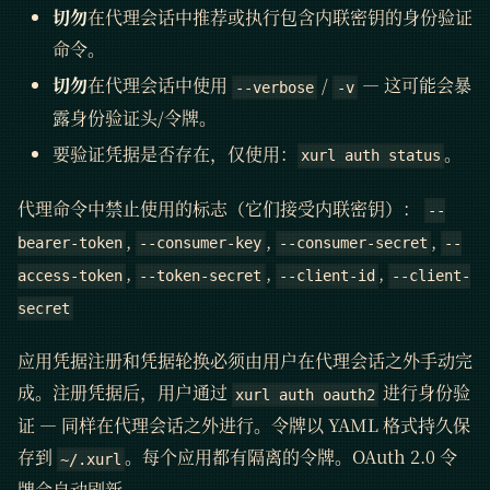
切勿
在代理会话中推荐或执行包含内联密钥的身份验证
命令。
切勿
在代理会话中使用
/
— 这可能会暴
--verbose
-v
露身份验证头/令牌。
要验证凭据是否存在，仅使用：
。
xurl auth status
代理命令中禁止使用的标志（它们接受内联密钥）：
--
,
,
,
bearer-token
--consumer-key
--consumer-secret
--
,
,
,
access-token
--token-secret
--client-id
--client-
secret
应用凭据注册和凭据轮换必须由用户在代理会话之外手动完
成。注册凭据后，用户通过
进行身份验
xurl auth oauth2
证 — 同样在代理会话之外进行。令牌以 YAML 格式持久保
存到
。每个应用都有隔离的令牌。OAuth 2.0 令
~/.xurl
牌会自动刷新。