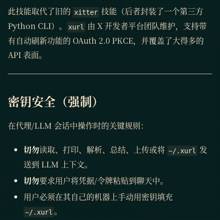
此技能取代了旧的
技能（后者封装了一个第三方
xitter
Python CLI）。
由 X 开发者平台团队维护，支持带
xurl
有自动刷新功能的 OAuth 2.0 PKCE，并覆盖了大得多的
API 表面。
密钥安全（强制）
在代理/LLM 会话中操作时的关键规则：
切勿
读取、打印、解析、总结、上传或将
发
~/.xurl
送到 LLM 上下文。
切勿
要求用户将凭据/令牌粘贴到聊天中。
用户必须在其自己的机器上手动用密钥填充
。
~/.xurl