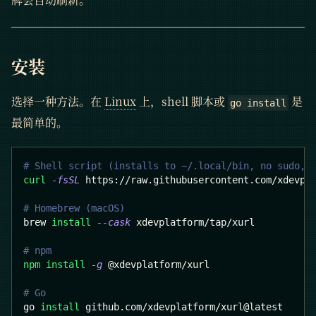
安装
选择一种方法。在
Linux
上，shell 脚本或
是
go install
最简单的。
# Shell script (installs to ~/.local/bin, no sudo, 
curl
-fsSL
 https://raw.githubusercontent.com/xdevpl
# Homebrew (macOS)
brew 
install
--cask
 xdevplatform/tap/xurl
# npm
npm
install
-g
 @xdevplatform/xurl
# Go
go 
install
 github.com/xdevplatform/xurl@latest