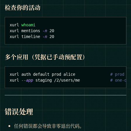
检查你的活动
xurl 
whoami
xurl mentions 
-n
20
xurl timeline 
-n
20
多个应用（凭据已手动预配置）
xurl auth default prod alice               
# prod a
xurl 
--app
 staging /2/users/me             
# one-of
错误处理
任何错误都会导致非零退出代码。