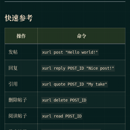
快速参考
操作
命令
发帖
xurl post "Hello world!"
回复
xurl reply POST_ID "Nice post!"
引用
xurl quote POST_ID "My take"
删除帖子
xurl delete POST_ID
阅读帖子
xurl read POST_ID