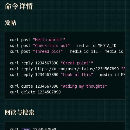
命令详情
发帖
xurl post 
"Hello world!"
xurl post 
"Check this out"
 --media-id MEDIA_ID
xurl post 
"Thread pics"
 --media-id 
111
 --media-id 
2
xurl reply 
1234567890
"Great point!"
xurl reply https://x.com/user/status/1234567890 
"Ag
xurl reply 
1234567890
"Look at this"
 --media-id MED
xurl quote 
1234567890
"Adding my thoughts"
xurl delete 
1234567890
阅读与搜索
xurl 
read
1234567890