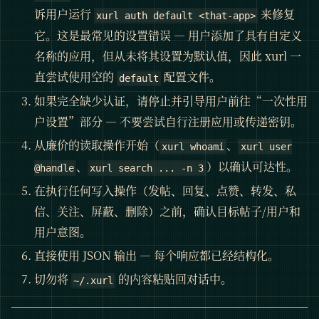
诉用户运行
来修复
xurl auth default <that-app>
它。这是最常见的设置错误 — 用户添加了具有自定义
名称的应用，但从未将其设置为默认值，因此 xurl 一
直尝试使用空的
配置文件。
default
如果完全缺少认证，请停止并引导用户前往“一次性用
户设置”部分 — 不要尝试自行注册应用或传递密钥。
从廉价的读取操作开始（
、
xurl whoami
xurl user
、
）以确认可达性。
@handle
xurl search ... -n 3
在执行任何写入操作（发帖、回复、点赞、转发、私
信、关注、屏蔽、删除）之前，确认目标帖子/用户和
用户意图。
直接使用 JSON 输出 — 每个响应都已经结构化。
切勿将
的内容粘贴回对话中。
~/.xurl