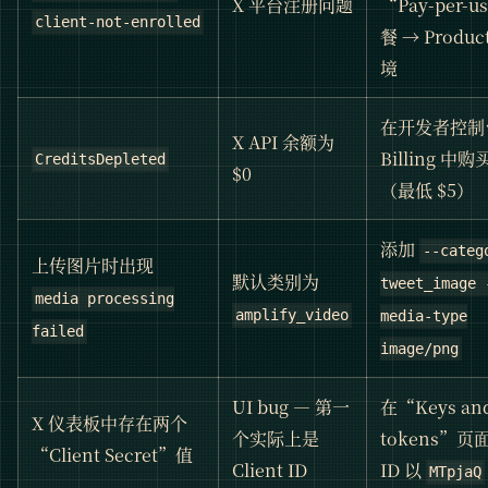
X 平台注册问题
“Pay-per-
client-not-enrolled
餐 → Produc
境
在开发者控制
X API 余额为
Billing 中
CreditsDepleted
$0
（最低 $5）
添加
--categ
上传图片时出现
默认类别为
tweet_image 
media processing
amplify_video
media-type
failed
image/png
UI bug — 第一
在“Keys an
X 仪表板中存在两个
个实际上是
tokens”
“Client Secret”值
Client ID
ID 以
MTpjaQ