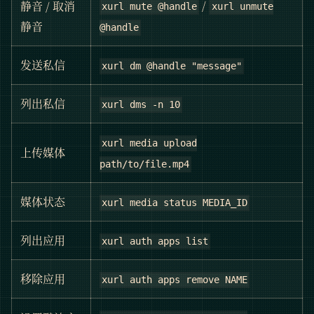
/
静音 / 取消
xurl mute @handle
xurl unmute
静音
@handle
发送私信
xurl dm @handle "message"
列出私信
xurl dms -n 10
xurl media upload
上传媒体
path/to/file.mp4
媒体状态
xurl media status MEDIA_ID
列出应用
xurl auth apps list
移除应用
xurl auth apps remove NAME