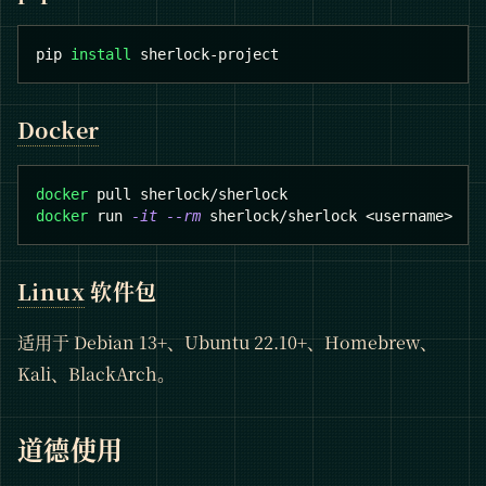
pip 
install
 sherlock-project
Docker
docker
 pull sherlock/sherlock
docker
 run 
-it
--rm
 sherlock/sherlock 
<
username
>
Linux
软件包
适用于 Debian 13+、Ubuntu 22.10+、Homebrew、
Kali、BlackArch。
道德使用