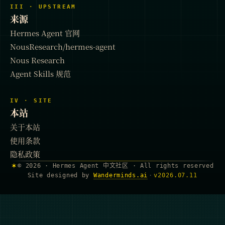
III · UPSTREAM
来源
Hermes Agent 官网
NousResearch/hermes-agent
Nous Research
Agent Skills 规范
IV · SITE
本站
关于本站
使用条款
隐私政策
✶
© 2026 · Hermes Agent 中文社区 · All rights reserved
Site designed by
Wanderminds.ai
·
v
2026.07.11