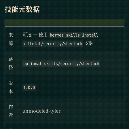
技能元数据
可选 — 使用
来
hermes skills install
安装
源
official/security/sherlock
路
optional-skills/security/sherlock
径
版
1.0.0
本
作
unmodeled-tyler
者