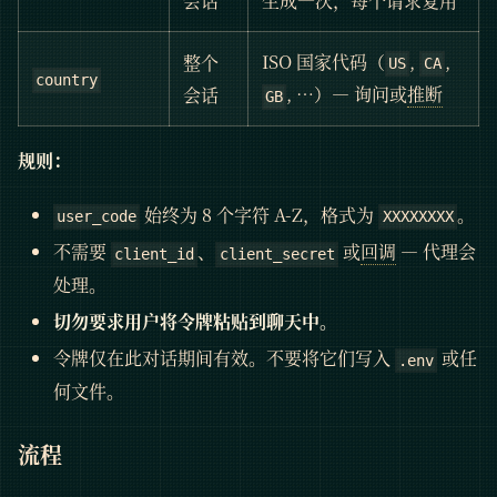
会话
生成一次，每个请求复用
ISO 国家代码（
,
,
整个
US
CA
country
, …）— 询问或
推断
会话
GB
规则：
始终为 8 个字符 A-Z，格式为
。
user_code
XXXXXXXX
不需要
、
或
回调
— 代理会
client_id
client_secret
处理。
切勿要求用户将令牌粘贴到聊天中。
令牌仅在此对话期间有效。不要将它们写入
或任
.env
何文件。
流程