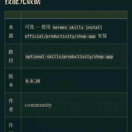
技能元数据
可选 — 使用
来
hermes skills install
安装
源
official/productivity/shop-app
路
optional-skills/productivity/shop-app
径
版
0.0.28
本
作
community
者
许