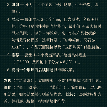
组织
— 分为 2–4 个
主题
（使用场景、价格档次、风
格）。
展示
— 每组展示 3–6 个产品，包含图片、名称 + 品
牌、价格（尽可能使用当地货币，最小值 ≠ 最大值时
显示范围）、评分 + 评论数、来自实际产品数据的一
句话差异化描述、选项摘要（“6 种颜色，尺码 S-
XXL”）、产品页面链接以及“立即购买”结账链接。
推荐
— 指出 1–2 个突出产品并给出具体理由
（“2,000+ 条评论中评分为 4.8 / 5”）。
提出一个聚焦的后续问题
以推动决策。
发现
（广泛请求）：立即搜索，不要预先堆积澄清性问题。
细化
（“低于 50 美元”，“蓝色”）：简要确认，展示匹
配结果，如果结果稀少则重新搜索。
比较：
以关键权衡为
首，并列展示规格，提供情境化推荐。