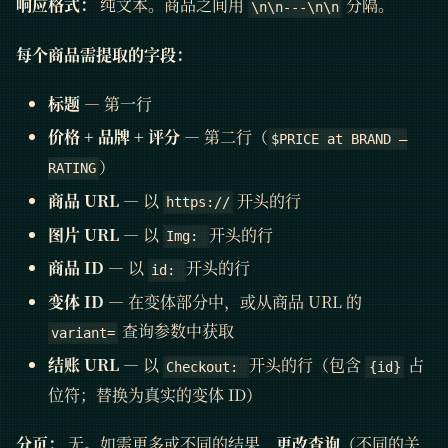
响应格式：
纯文本。商品之间用
分隔。
\n\n---\n\n
每个商品需提取的字段：
标题
— 第一行
价格 + 品牌 + 评分
— 第二行（
$PRICE at BRAND —
）
RATING
商品 URL
— 以
开头的行
https://
图片 URL
— 以
开头的行
Img:
商品 ID
— 以
开头的行
id:
变体 ID
— 在变体部分中，或从商品 URL 的
查询参数中获取
variant=
结账 URL
— 以
开头的行（包含
占
Checkout:
{id}
位符；替换为真实的变体 ID）
分页：
无。如需更多或不同的结果，
更改查询
（不同的关