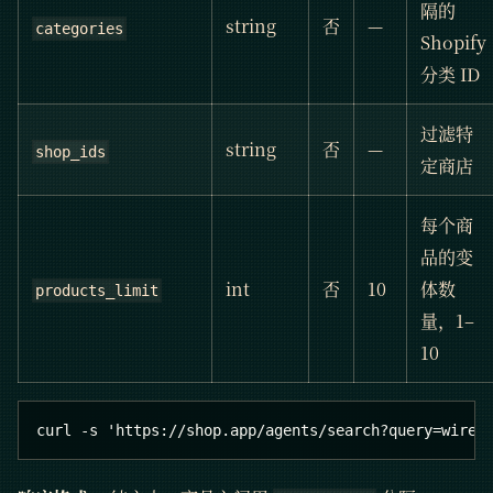
隔的
string
否
—
categories
Shopify
分类 ID
过滤特
string
否
—
shop_ids
定商店
每个商
品的变
int
否
10
体数
products_limit
量，1–
10
curl -s 'https://shop.app/agents/search?query=wirel