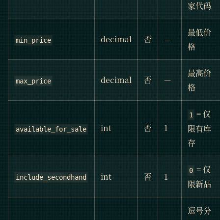
家代码
最低价
decimal
否
—
min_price
格
最高价
decimal
否
—
max_price
格
= 仅
1
int
否
1
限有库
available_for_sale
存
= 仅
0
int
否
1
include_secondhand
限新品
逗号分