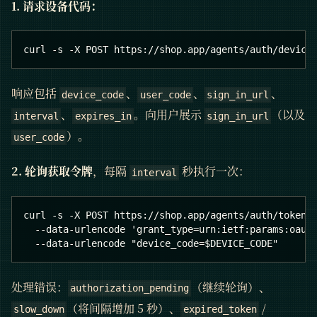
1. 请求设备代码：
curl -s -X POST https://shop.app/agents/auth/device
响应包括
、
、
、
device_code
user_code
sign_in_url
、
。向用户展示
（以及
interval
expires_in
sign_in_url
）。
user_code
2. 轮询获取令牌
，每隔
秒执行一次：
interval
curl -s -X POST https://shop.app/agents/auth/token 
  --data-urlencode 'grant_type=urn:ietf:params:oaut
  --data-urlencode "device_code=$DEVICE_CODE"
处理错误：
（继续轮询）、
authorization_pending
（将间隔增加 5 秒）、
/
slow_down
expired_token