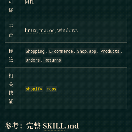
可
MIT
证
平
linux
,
macos
, windows
台
,
,
,
,
标
Shopping
E-commerce
Shop.app
Products
,
签
Orders
Returns
相
关
,
shopify
maps
技
能
参考：完整
SKILL
.md