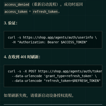
（重新启动流程）。成功时返回
access_denied
+
。
access_token
refresh_token
3. 验证：
curl -s https://shop.app/agents/auth/userinfo \
  -H "Authorization: Bearer $ACCESS_TOKEN"
4. 在收到 401 时刷新：
curl -s -X POST https://shop.app/agents/auth/token 
  --data-urlencode 'grant_type=refresh_token' \
  --data-urlencode "refresh_token=$REFRESH_TOKEN"
如果刷新失败，请重新启动设备授权流程。