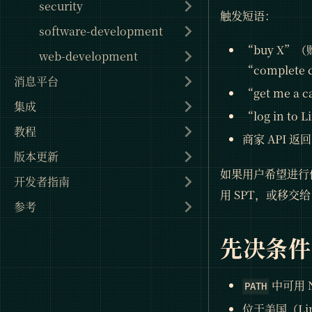
security
触发短语：
software-development
“buy X”（
web-development
“complet
消息平台
“get me 
集成
“log in t
教程
商家 API 返
版本更新
如果用户希望进行付
开发者指南
用 SPT，或移交
参考
先决条件
中可用 No
PATH
位于美国（Li