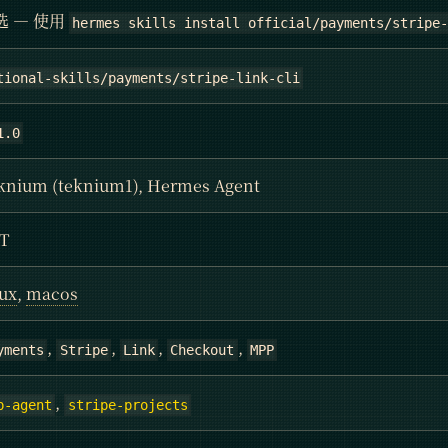
选 — 使用
hermes skills install official/payments/stripe
tional-skills/payments/stripe-link-cli
1.0
knium (teknium1), Hermes Agent
T
nux
,
macos
,
,
,
,
yments
Stripe
Link
Checkout
MPP
,
p-agent
stripe-projects