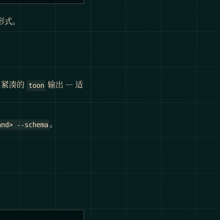
形式。
出紧凑的
输出 — 适
toon
。
and> --schema