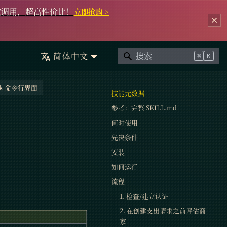
次调用，超高性价比！
立即抢购 >
简体中文
⌘
K
Link 命令行界面
技能元数据
参考：完整 SKILL.md
何时使用
先决条件
安装
如何运行
流程
1. 检查/建立认证
2. 在创建支出请求之前评估商
家