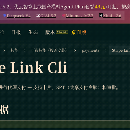
-5.2，优云智算上线国产模型Agent Plan套餐
49元
/月起，按
Deepseek-V4
GLM-5.2
Minimax-M2.7
Kimi-k2.6
能
日报
生态
版本
桌面版
技能
可选技能（按需安装）
payments
Stripe 
e Link Cli
Link 进行代理支付 — 支持卡片、SPT（共享支付令牌）和审批。
据