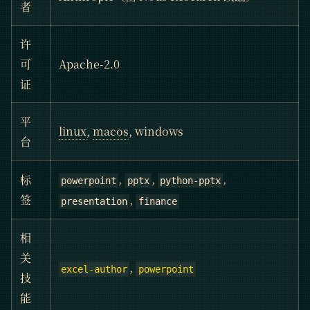
者
许
可
Apache-2.0
证
平
linux
,
macos
, windows
台
,
,
,
标
powerpoint
pptx
python-pptx
,
签
presentation
finance
相
关
,
excel-author
powerpoint
技
能