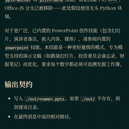
pptx-author
pitch-deck
Office-JS 分支已被移除——此处假设使用无头 Python 环
境。
对于更广泛、已内置的 PowerPoint 创作技能（包含幻灯
片、演讲者备注、
嵌入
内容、媒体），请参阅内置的
技能。本技能是一种更轻量级的模式，专为模
powerpoint
型支持的演示文稿（如路演幻灯片、投资委员会备忘录、财
报笔记）而优化，要求每个数字都必须可追溯至源工作簿。
输出契约
写入
。如果
不存在，则
./out/<name>.pptx
./out/
创建该目录。
在最终消息中返回相对路径。