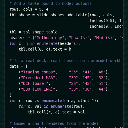
# Add a table bound to model outputs
rows
,
 cols 
=
5
,
4
tbl_shape 
=
 slide
.
shapes
.
add_table
(
rows
,
 cols
,
                                   Inches
(
0.5
)
,
 Inc
                                   Inches
(
9
)
,
 Inche
tbl 
=
 tbl_shape
.
table
headers 
=
[
"Methodology"
,
"Low ($)"
,
"Mid ($)"
,
"Hi
for
 c
,
 h 
in
enumerate
(
headers
)
:
    tbl
.
cell
(
0
,
 c
)
.
text 
=
 h
# In a real deck, read these from the model workboo
data 
=
[
(
"Trading comps"
,
"35"
,
"41"
,
"48"
)
,
(
"Precedent M&A"
,
"39"
,
"45"
,
"52"
)
,
(
"DCF (base)"
,
"36"
,
"43"
,
"51"
)
,
(
"LBO (10% IRR)"
,
"33"
,
"38"
,
"44"
)
,
]
for
 r
,
 row 
in
enumerate
(
data
,
 start
=
1
)
:
for
 c
,
 val 
in
enumerate
(
row
)
:
        tbl
.
cell
(
r
,
 c
)
.
text 
=
 val
# Embed a chart rendered from the model