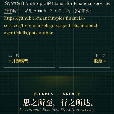
约定改编自 Anthropic 的 Claude for Financial Services
插件
套件，采用 Apache-2.0 许可证。原始来源：
https://github.com/anthropics/financial-
services/tree/main/plugins/agent-plugins/pitch-
agent/skills/pptx-author
上一页
下一页
并购模型
股票
⚕
⚕
HERMES · AGENT
思之所至，行之所达。
As Thought Reaches, So Action Arrives.