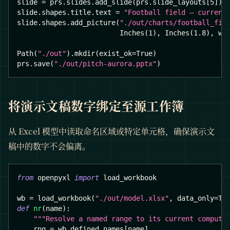
slide 
=
 prs
.
slides
.
add_slide
(
prs
.
slide_layouts
[
5
]
)
slide
.
shapes
.
title
.
text 
=
"Football field — current
slide
.
shapes
.
add_picture
(
"./out/charts/football_fie
                         Inches
(
1
)
,
 Inches
(
1.8
)
,
 wi
Path
(
"./out"
)
.
mkdir
(
exist_ok
=
True
)
prs
.
save
(
"./out/pitch-aurora.pptx"
)
将演示文稿数字绑定至源工作簿
从 Excel 模型中读取命名区域或特定单元格，确保演示文
稿中的数字不会偏离。
from
 openpyxl 
import
 load_workbook
wb 
=
 load_workbook
(
"./out/model.xlsx"
,
 data_only
=
Tr
def
nr
(
name
)
:
"""Resolve a named range to its current compute
    rng 
=
 wb
.
defined_names
[
name
]