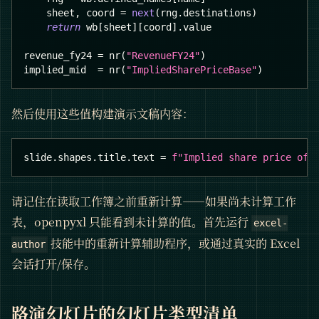
    sheet
,
 coord 
=
next
(
rng
.
destinations
)
return
 wb
[
sheet
]
[
coord
]
.
value
revenue_fy24 
=
 nr
(
"RevenueFY24"
)
implied_mid  
=
 nr
(
"ImpliedSharePriceBase"
)
然后使用这些值构建演示文稿内容：
slide
.
shapes
.
title
.
text 
=
f"Implied share price of 
请记住在读取工作簿之前重新计算——如果尚未计算工作
表，openpyxl 只能看到未计算的值。首先运行
excel-
技能中的重新计算辅助程序，或通过真实的 Excel
author
会话打开/保存。
路演幻灯片的幻灯片类型清单