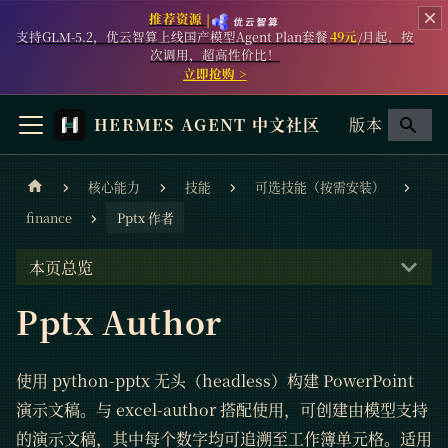
推荐资源 |
支持GLM-5.2，优云智算上线国产模型Agent Plan套餐
49元
/月起，按
次调用，超高性价比！
立即抢购 >
HERMES AGENT 中文社区
版本
核心能力
技能
可选技能（按需安装）
finance
Pptx 作者
本页总览
Pptx Author
使用 python-pptx 无头（headless）构建 PowerPoint
演示文稿。与 excel-author 搭配使用，可创建由模型支持
的演示文稿，其中每个数字均可追溯至工作簿单元格。适用