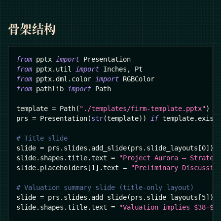
骨架结构
from
 pptx 
import
 Presentation
from
 pptx
.
util 
import
 Inches
,
 Pt
from
 pptx
.
dml
.
color 
import
 RGBColor
from
 pathlib 
import
 Path
template 
=
 Path
(
"./templates/firm-template.pptx"
)
prs 
=
 Presentation
(
str
(
template
)
)
if
 template
.
exist
# Title slide
slide 
=
 prs
.
slides
.
add_slide
(
prs
.
slide_layouts
[
0
]
)
slide
.
shapes
.
title
.
text 
=
"Project Aurora — Strateg
slide
.
placeholders
[
1
]
.
text 
=
"Preliminary Discussio
# Valuation summary slide (title-only layout)
slide 
=
 prs
.
slides
.
add_slide
(
prs
.
slide_layouts
[
5
]
)
slide
.
shapes
.
title
.
text 
=
"Valuation implies $38–$5