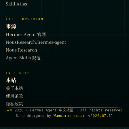
Skill Atlas
III · UPSTREAM
来源
Hermes Agent 官网
NousResearch/hermes-agent
Nous Research
Agent Skills 规范
IV · SITE
本站
关于本站
使用条款
隐私政策
✶
© 2026 · Hermes Agent 中文社区 · All rights reserved
Site designed by
Wanderminds.ai
·
v
2026.07.11