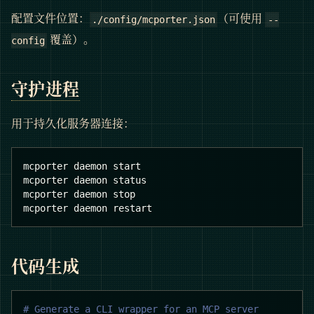
配置文件位置：
（可使用
./config/mcporter.json
--
覆盖）。
config
守护进程
用于持久化服务器连接：
mcporter daemon start
mcporter daemon status
mcporter daemon stop
mcporter daemon restart
代码生成
# Generate a CLI wrapper for an MCP server