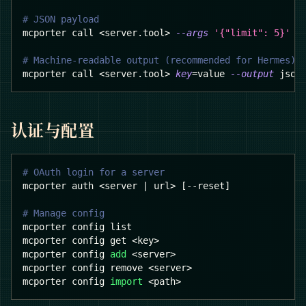
# JSON payload
mcporter call 
<
server.tool
>
--args
'{"limit": 5}'
# Machine-readable output (recommended for Hermes)
mcporter call 
<
server.tool
>
key
=
value 
--output
 json
认证与配置
# OAuth login for a server
mcporter auth 
<
server 
|
 url
>
[
--reset
]
# Manage config
mcporter config list
mcporter config get 
<
key
>
mcporter config 
add
<
server
>
mcporter config remove 
<
server
>
mcporter config 
import
<
path
>