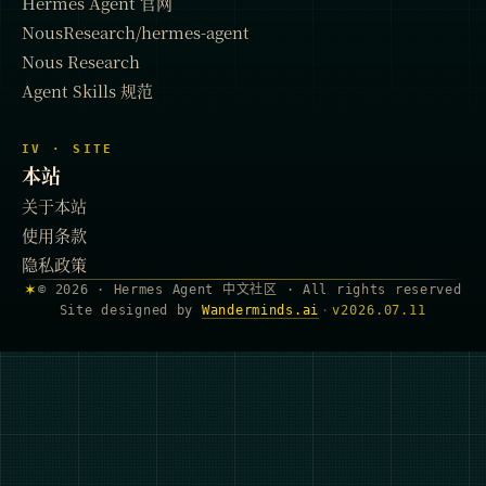
Hermes Agent 官网
NousResearch/hermes-agent
Nous Research
Agent Skills 规范
IV · SITE
本站
关于本站
使用条款
隐私政策
✶
© 2026 · Hermes Agent 中文社区 · All rights reserved
Site designed by
Wanderminds.ai
·
v
2026.07.11