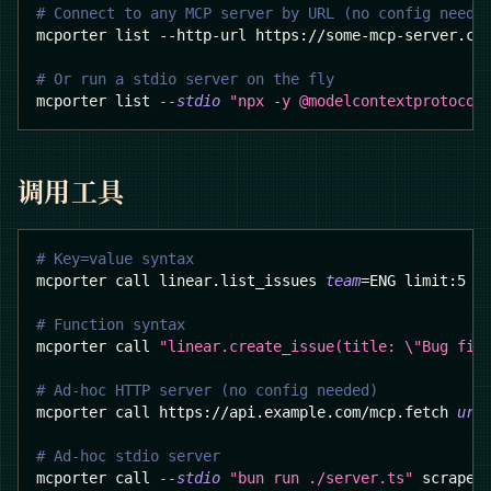
# Connect to any MCP server by URL (no config neede
mcporter list --http-url https://some-mcp-server.co
# Or run a stdio server on the fly
mcporter list 
--stdio
"npx -y @modelcontextprotocol
调用工具
# Key=value syntax
mcporter call linear.list_issues 
team
=
ENG limit:5
# Function syntax
mcporter call 
"linear.create_issue(title: 
\"
Bug fix
# Ad-hoc HTTP server (no config needed)
mcporter call https://api.example.com/mcp.fetch 
url
# Ad-hoc stdio server
mcporter call 
--stdio
"bun run ./server.ts"
 scrape 