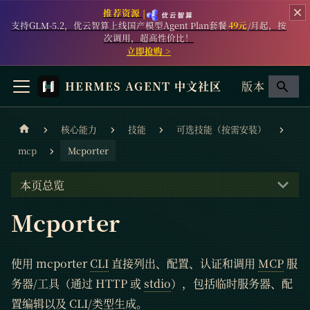
推荐资源 |
支持GLM-5.2，优云智算上线国产模型Agent Plan套餐
49元
/月起，按
次调用，超高性价比！
立即抢购 >
HERMES AGENT 中文社区
版本
核心能力
技能
可选技能（按需安装）
mcp
Mcporter
本页总览
Mcporter
使用 mcporter
CLI
直接列出、配置、认证和调用
MCP
服
务器/工具（通过 HTTP 或
stdio
），包括临时服务器、配
置编辑以及 CLI/类型生成。