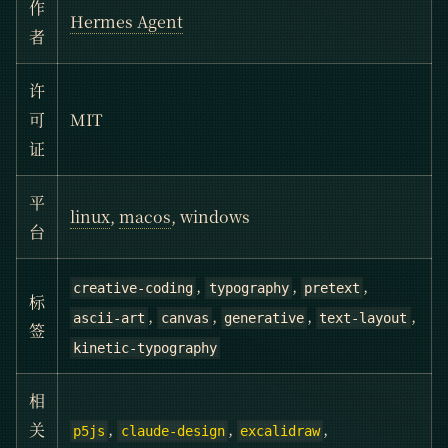
作
Hermes Agent
者
许
可
MIT
证
平
linux
,
macos
, windows
台
,
,
,
creative-coding
typography
pretext
标
,
,
,
,
ascii-art
canvas
generative
text-layout
签
kinetic-typography
相
,
,
,
关
p5js
claude-design
excalidraw