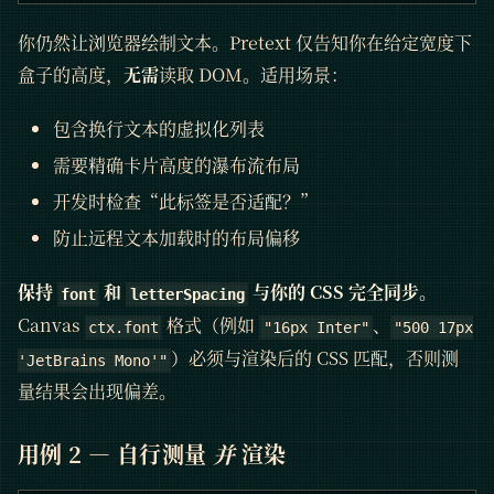
你仍然让浏览器绘制文本。Pretext 仅告知你在给定宽度下
盒子的高度，
无需
读取 DOM。适用场景：
包含换行文本的虚拟化列表
需要精确卡片高度的瀑布流布局
开发时检查“此标签是否适配？”
防止远程文本加载时的布局偏移
保持
和
与你的 CSS 完全同步。
font
letterSpacing
Canvas
格式（例如
、
ctx.font
"16px Inter"
"500 17px
）必须与渲染后的 CSS 匹配，否则测
'JetBrains Mono'"
量结果会出现偏差。
用例 2 — 自行测量
并
渲染