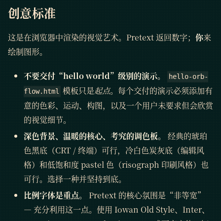
创意标准
这是在浏览器中渲染的视觉艺术。Pretext 返回数字；
你
来
绘制图形。
不要交付“hello world”级别的演示。
hello-orb-
模板只是
起点
。每个交付的演示必须添加有
flow.html
意的色彩、运动、构图，以及一个用户未要求但会欣赏
的视觉细节。
深色背景、温暖的核心、考究的调色板。
经典的琥珀
色黑底（CRT / 终端）可行，冷白色炭灰底（编辑风
格）和低饱和度 pastel 色（risograph 印刷风格）也
可行。选择一种并坚持到底。
比例字体是重点。
Pretext 的核心氛围是“非等宽”
— 充分利用这一点。使用 Iowan Old Style、Inter、