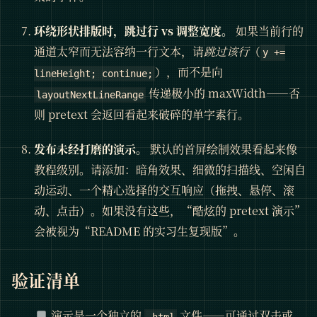
环绕形状排版时，跳过行 vs 调整宽度。
如果当前行的
通道太窄而无法容纳一行文本，请
跳过该行
（
y +=
），而不是向
lineHeight; continue;
传递极小的 maxWidth——否
layoutNextLineRange
则 pretext 会返回看起来破碎的单字素行。
发布未经打磨的演示。
默认的首屏绘制效果看起来像
教程级别。请添加：暗角效果、细微的扫描线、空闲自
动运动、一个精心选择的交互响应（拖拽、悬停、滚
动、点击）。如果没有这些，“酷炫的 pretext 演示”
会被视为“README 的实习生复现版”。
验证清单
演示是一个独立的
文件——可通过双击或