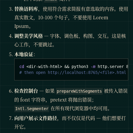
替换语料库
，使用符合需求简报有意选取的内容。使用
真实散文，10-100 个句子，不要使用 Lorem
Ipsum。
调整美学风格
— 字体、调色板、构图、交互。这是核
心工作，不要跳过。
本地验证
：
cd
<
dir-with-html
>
&&
 python3 
-m
 http.server 
87
# then open http://localhost:8765/<file>.html
检查控制台
— 如果
被传入错误
prepareWithSegments
的 font 字符串，pretext 将抛出错误；
在所有现代浏览器中均可用。
Intl.Segmenter
向用户展示文件路径
，而不仅仅是代码 — 他们想要打
开它。