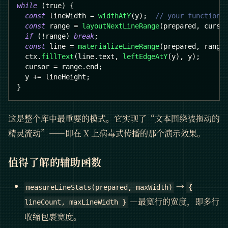
while
(
true
)
{
const
 lineWidth 
=
widthAtY
(
y
)
;
// your function:
const
 range 
=
layoutNextLineRange
(
prepared
,
 curso
if
(
!
range
)
break
;
const
 line 
=
materializeLineRange
(
prepared
,
 range
  ctx
.
fillText
(
line
.
text
,
leftEdgeAtY
(
y
)
,
 y
)
;
  cursor 
=
 range
.
end
;
  y 
+=
 lineHeight
;
}
这是整个库中最重要的模式。它实现了“文本围绕被拖动的
精灵流动”——即在 X 上病毒式传播的那个演示效果。
值得了解的辅助函数
→
measureLineStats(prepared, maxWidth)
{
—最宽行的宽度，即多行
lineCount, maxLineWidth }
收缩包裹宽度。