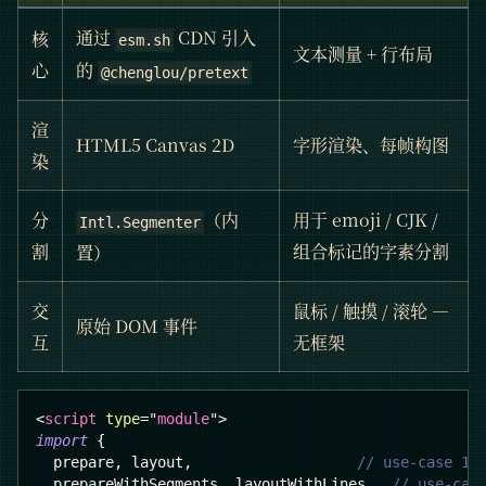
通过
CDN 引入
核
esm.sh
文本测量 + 行布局
的
心
@chenglou/pretext
渲
HTML5 Canvas 2D
字形渲染、每帧构图
染
分
（内
用于 emoji / CJK /
Intl.Segmenter
割
组合标记的字素分割
置）
交
鼠标 / 触摸 / 滚轮 —
原始 DOM 事件
互
无框架
<
script
type
=
"
module
"
>
import
{
  prepare
,
 layout
,
// use-case 1:
  prepareWithSegments
,
 layoutWithLines
,
// use-cas