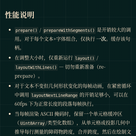
性能说明
/
是开销较大的调
prepare()
prepareWithSegments()
用。对于每个文本+字体组合，仅执行
一次
。缓存该句
柄。
在调整大小时，仅重新运行
/
layout()
— 切勿重新准备（re-
layoutWithLines()
prepare）。
对于文本不变但几何形状变化的每帧动画，在紧密循环
中调用
的开销足够小，可以在
layoutNextLineRange
60fps 下为正常长度的段落每帧执行。
当每帧渲染 ASCII 掩码时，保留一个单元格缓冲区
（
/类型化数组），从单元格或投影几何中
Uint8Array
推导每行测量的障碍物跨度，合并跨度，然后在绘制文