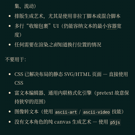
集、流动）
排版生成艺术，尤其是使用非拉丁脚本或混合脚本
多行“收缩包裹”UI（仍能容纳文本的最小
容器
宽
度）
任何需要在渲染
之前
知道换行位置的情况
不要用于：
CSS 已解决布局的静态 SVG/HTML 页面 — 直接使用
CSS
富文本编辑器、通用内联格式化引擎（pretext 故意保
持狭窄的范围）
图像转文本（使用
/
技能）
ascii-art
ascii-video
没有文本角色的纯 canvas 生成艺术 — 使用
p5js