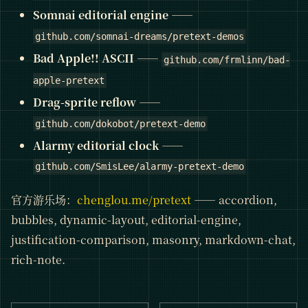
Somnai editorial engine
——
github.com/somnai-dreams/pretext-demos
Bad Apple!! ASCII
——
github.com/frmlinn/bad-
apple-pretext
Drag-sprite reflow
——
github.com/dokobot/pretext-demo
Alarmy editorial clock
——
github.com/SmisLee/alarmy-pretext-demo
官方游乐场：
chenglou.me/pretext
—— accordion,
bubbles, dynamic-layout, editorial-engine,
justification-comparison, masonry, markdown-chat,
rich-note.