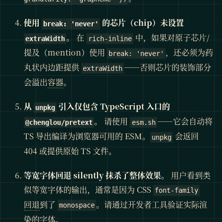
使用
的芯片（chip）未设置
break: 'never'
。
在
中，如果对原子芯片/
extraWidth
rich-inline
提及（mention）使用
，还必须为药
break: 'never'
丸状内边距提供
——否则芯片的装饰部分
extraWidth
会溢出
容器
。
从
引入仅包含 TypeScript 入口的
unpkg
。
请使用
——它会自动将
@chenglou/pretext
esm.sh
TS 导出编译为浏览器可用的 ESM。
会返回
unpkg
404 或提供原始 TS 文件。
等宽字体回退 silently 抹杀了整体效果。
用户看到类
似等宽字体的输出，通常是因为 CSS
font-family
回退
到了
。请通过开发者工具验证实际渲
monospace
染的字体。