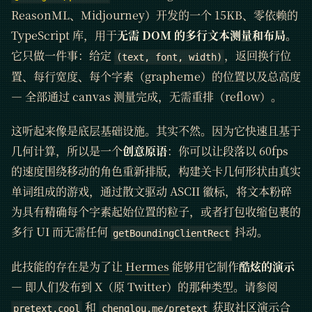
ReasonML、Midjourney）开发的一个 15KB、零依赖的
TypeScript 库，用于
无需 DOM 的多行文本测量和布局
。
它只做一件事：给定
，返回换行位
(text, font, width)
置、每行宽度、每个字素（grapheme）的位置以及总高度
— 全部通过 canvas 测量完成，无需重排（reflow）。
这听起来像是底层基础设施。其实不然。因为它快速且基于
几何计算，所以是一个
创意原语
：你可以让段落以 60fps
的速度围绕移动的角色重新排版，构建关卡几何形状由真实
单词组成的游戏，通过散文驱动 ASCII 徽标，将文本粉碎
为具有精确每个字素起始位置的粒子，或者打包收缩包裹的
多行 UI 而无需任何
抖动。
getBoundingClientRect
此技能的存在是为了让
Hermes
能够用它制作
酷炫的演示
— 即人们发布到 X（原 Twitter）的那种类型。请参阅
和
获取社区演示合
pretext.cool
chenglou.me/pretext