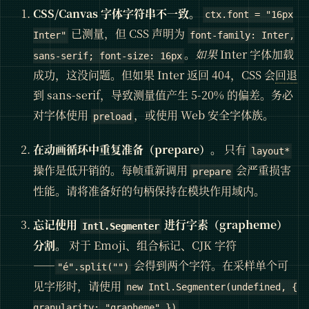
CSS/Canvas 字体字符串不一致。
ctx.font = "16px
已测量，但 CSS 声明为
Inter"
font-family: Inter,
。
如果
Inter 字体加载
sans-serif; font-size: 16px
成功，这没问题。但如果 Inter 返回 404，CSS 会
回退
到 sans-serif，导致测量值产生 5-20% 的偏差。务必
对字体使用
，或使用 Web 安全字体族。
preload
在动画循环中重复准备（prepare）。
只有
layout*
操作是低开销的。每帧重新调用
会严重损害
prepare
性能。请将准备好的句柄保持在模块作用域内。
忘记使用
进行字素（grapheme）
Intl.Segmenter
分割。
对于 Emoji、组合标记、CJK 字符
——
会得到两个字符。在采样单个可
"é".split("")
见字形时，请使用
new Intl.Segmenter(undefined, {
。
granularity: "grapheme" })