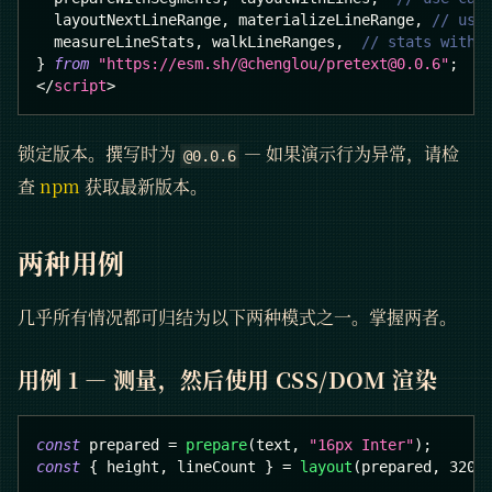
  layoutNextLineRange
,
 materializeLineRange
,
// use
  measureLineStats
,
 walkLineRanges
,
// stats witho
}
from
"https://esm.sh/@chenglou/pretext@0.0.6"
;
</
script
>
锁定版本。撰写时为
— 如果演示行为异常，请检
@0.0.6
查
npm
获取最新版本。
两种用例
几乎所有情况都可归结为以下两种模式之一。掌握两者。
用例 1 — 测量，然后使用 CSS/DOM 渲染
const
 prepared 
=
prepare
(
text
,
"16px Inter"
)
;
const
{
 height
,
 lineCount 
}
=
layout
(
prepared
,
320
,