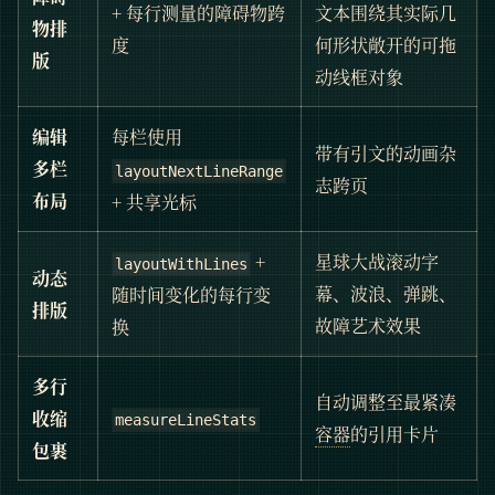
+ 每行测量的障碍物跨
文本围绕其实际几
物排
度
何形状敞开的可拖
版
动线框对象
编辑
每栏使用
带有引文的动画杂
多栏
layoutNextLineRange
志跨页
布局
+ 共享光标
+
星球大战滚动字
layoutWithLines
动态
幕、波浪、弹跳、
随时间变化的每行变
排版
故障艺术效果
换
多行
自动调整至最紧凑
收缩
measureLineStats
容器
的引用卡片
包裹