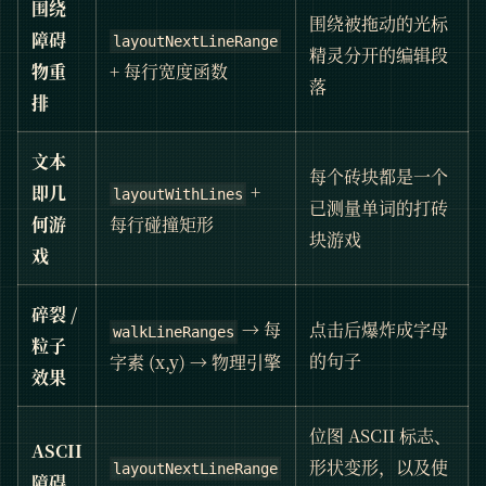
围绕
围绕被拖动的光标
障碍
layoutNextLineRange
精灵分开的编辑段
+ 每行宽度函数
物重
落
排
文本
每个砖块都是一个
+
即几
layoutWithLines
已测量单词的打砖
每行碰撞矩形
何游
块游戏
戏
碎裂 /
→ 每
点击后爆炸成字母
walkLineRanges
粒子
的句子
字素 (x,y) → 物理引擎
效果
位图 ASCII 标志、
ASCII
形状变形，以及使
layoutNextLineRange
障碍