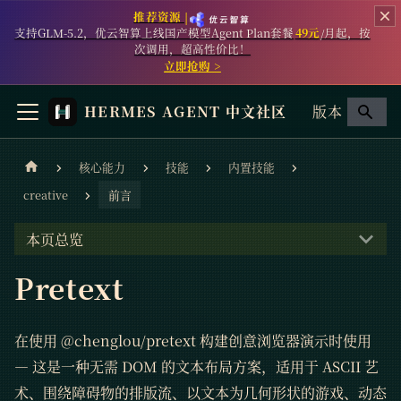
推荐资源 |
支持GLM-5.2，优云智算上线国产模型Agent Plan套餐
49元
/月起，按
次调用，超高性价比！
立即抢购 >
HERMES AGENT 中文社区
版本
核心能力
技能
内置技能
creative
前言
本页总览
Pretext
在使用 @chenglou/pretext 构建创意浏览器演示时使用
— 这是一种无需 DOM 的文本布局方案，适用于 ASCII 艺
术、围绕障碍物的排版流、以文本为几何形状的游戏、动态