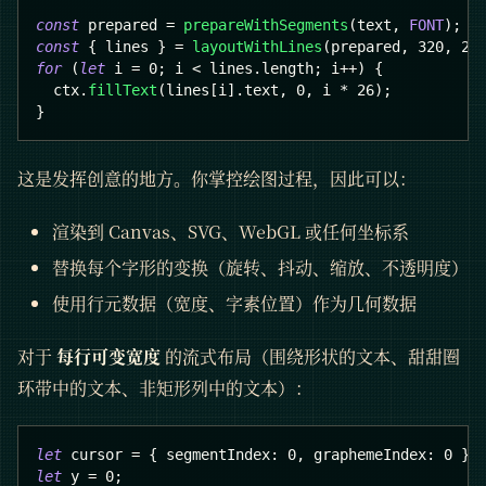
const
 prepared 
=
prepareWithSegments
(
text
,
FONT
)
;
const
{
 lines 
}
=
layoutWithLines
(
prepared
,
320
,
26
for
(
let
 i 
=
0
;
 i 
<
 lines
.
length
;
 i
++
)
{
  ctx
.
fillText
(
lines
[
i
]
.
text
,
0
,
 i 
*
26
)
;
}
这是发挥创意的地方。你掌控绘图过程，因此可以：
渲染到 Canvas、SVG、WebGL 或任何坐标系
替换每个字形的变换（旋转、抖动、缩放、不透明度）
使用行元数据（宽度、字素位置）作为几何数据
对于
每行可变宽度
的流式布局（围绕形状的文本、甜甜圈
环带中的文本、非矩形列中的文本）：
let
 cursor 
=
{
segmentIndex
:
0
,
graphemeIndex
:
0
}
;
let
 y 
=
0
;