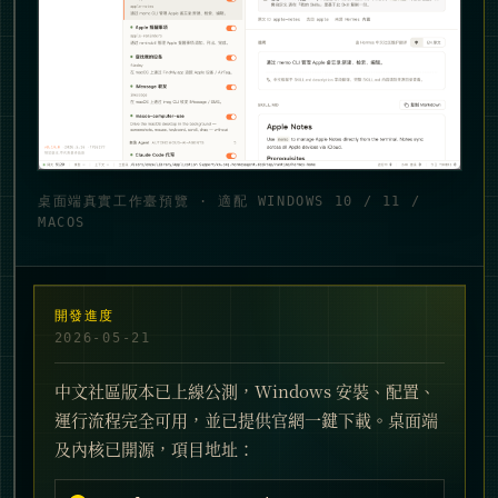
桌面端真實工作臺預覽 · 適配 WINDOWS 10 / 11 /
MACOS
開發進度
2026-05-21
中文社區版本已上線公測，Windows 安裝、配置、
運行流程完全可用，並已提供官網一鍵下載。桌面端
及內核已開源，項目地址：