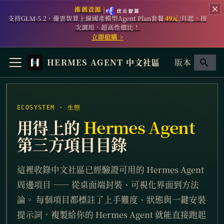
推薦資源 |
支持GLM-5.2，優雲智算上線國產模型Agent Plan套餐
49元
/月起，按
次調用，超高性價比！
立即搶購 >
HERMES AGENT 中文社區
版本
ECOSYSTEM · 生態
用得上的
Hermes Agent
第三方項目目錄
這裡收錄中文社區已經驗證可用的 Hermes Agent
周邊項目 —— 從桌面端封裝、可視化界面到方法
論。 每個項目都標註了上手難度、狀態與一鍵安裝
提示詞，複製給你的 Hermes Agent 就能直接跑起