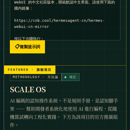
WebUI 的中文社區版本，開箱默認中文界面。請使用下面的
國內鏡像：

https://cnb.cool/hermesagent-cn/hermes-
webui-cn-mirror

按以下步驟執行：

1. 選一個乾淨的工作目錄（例如 ~/projects 或新建臨
📋
複製提示詞
時目錄），避免和已有同名目錄衝突，然後克隆鏡像：git 
clone https://cnb.cool/hermesagent-
cn/hermes-webui-cn-mirror.git hermes-webui-
cn

2. 進入目錄，按 README.md 完成依賴安裝；本項目運行
METHODOLOGY · 方法論
● 穩定
時依賴 hermes-agent，bootstrap.py 會在缺失時嘗試
SCALE OS
自動安裝；如需更詳細的部署/環境變量說明，參考 
README.en.md（即上游英文 README）

AI 編碼的認知操作系統。不是規則手冊，是認知腳手
3. 啟動服務：python3 bootstrap.py --no-
browser；默認端口 8787，若被佔用改用其他可用端口；
架 —— 幫助開發者系統化地使用 AI 進行編程，從隨
把命令最後輸出的訪問 URL 告訴我，由我在瀏覽器中打開

機嘗試轉向工程化實踐。 下方為該項目的官方推廣組
4. 我打開後幫我確認默認中文：<html lang="zh-
件。
CN">、登錄頁和設置面板均為中文、GET /api/settings 