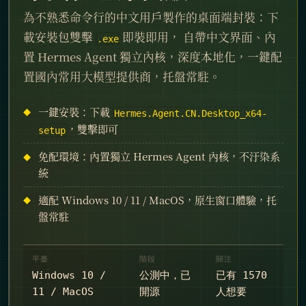
為不熟悉命令行的中文用戶製作的桌面端封裝：下
載安裝包雙擊
即裝即用， 自帶中文界面、內
.exe
置 Hermes Agent 獨立內核，深度本地化，一鍵配
置國內常用大模型提供商，托盤常駐。
一鍵安裝：下載
Hermes.Agent.CN.Desktop_x64-
，雙擊即可
setup
免配環境：內置獨立 Hermes Agent 內核，不汙染系
統
適配 Windows 10 / 11 / MacOS，原生窗口體驗，托
盤常駐
平臺
階段
關注
Windows 10 /
公測中，已
已有 1570
11 / MacOS
開源
人想要