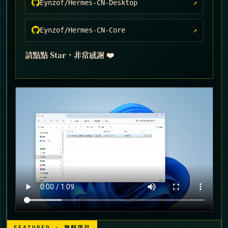
Eynzof/Hermes-CN-Desktop
Eynzof/Hermes-CN-Core
請點點 Star，非常感謝 ❤️