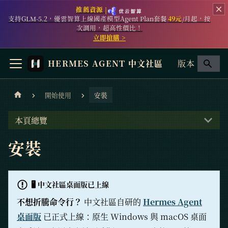
推薦資源 |
支持GLM-5.2，優雲智算上線國產模型Agent Plan套餐
49元
/月起，按
次調用，超高性價比！
立即搶購 >
HERMES AGENT 中文社區
版本
開始使用
安裝
本頁總覽
安裝
🖥️ 中文社區桌面版已上線
不想折騰命令行？
中文社區自研的
Hermes Agent
桌面版
已正式上線：原生 Windows 與 macOS 桌面