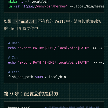
mkdir
-p
 ~/.local/bin
ln
-sf
"
$(
pwd
)
/venv/bin/hermes"
 ~/.local/bin/hermes
如果
不在您的 PATH 中，請將其添加到您
~/.local/bin
的 shell 配置文件中：
# Bash
echo
'export PATH="$HOME/.local/bin:$PATH"'
>>
 ~/.b
# Zsh
echo
'export PATH="$HOME/.local/bin:$PATH"'
>>
 ~/.z
# Fish
fish_add_path 
$HOME
/.local/bin
第 9 步：配置您的提供方