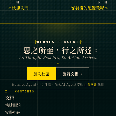
上一頁
下一頁
快速入門
安裝後的配置教程
⚕
⚕
HERMES · AGENT
思之所至，行之所達。
As Thought Reaches, So Action Arrives.
✦
加入社區
瀏覽文檔
→
Hermes Agent 中文社區 · 探索AI Agent技術
行業落地
應用
I · CONTENTS
文檔
快速開始
安裝指南