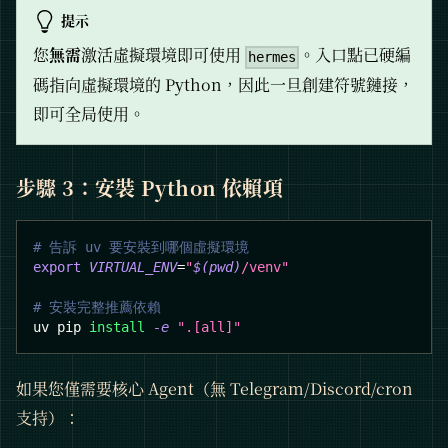
提示
您
無需
激活虛擬環境即可使用
。入口點已硬編
hermes
碼指向虛擬環境的 Python，因此一旦創建符號鏈接，
即可全局使用。
步驟 3：安裝 Python 依賴項
# 告訴 uv 要安裝到哪個虛擬環境
export
VIRTUAL_ENV
=
"
$(
pwd
)
/venv"
# 安裝完整推薦依賴
uv pip 
install
-e
".[all]"
如果您僅需要核心 Agent（無 Telegram/Discord/cron
支持）：