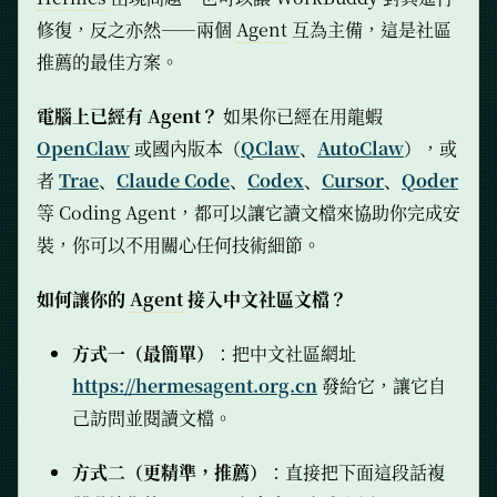
修復，反之亦然——兩個
Agent
互為主備，這是社區
推薦的最佳方案。
電腦上已經有 Agent？
如果你已經在用龍蝦
OpenClaw
或國內版本（
QClaw
、
AutoClaw
），或
者
Trae
、
Claude Code
、
Codex
、
Cursor
、
Qoder
等 Coding Agent，都可以讓它讀文檔來協助你完成安
裝，你可以不用關心任何技術細節。
如何讓你的
Agent
接入中文社區文檔？
方式一（最簡單）
：把中文社區網址
https://hermesagent.org.cn
發給它，讓它自
己訪問並閱讀文檔。
方式二（更精準，推薦）
：直接把下面這段話複