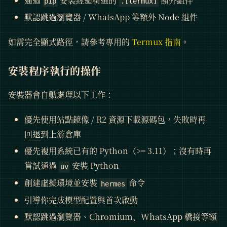
通過
安裝經過精選的
額外組件
pip
.[termux]
默認跳過瀏覽器 / WhatsApp 等額外 Node 組件
如需完全顯式路徑，請參考專用的
Termux 指南
。
安裝程序執行的操作
安裝器會自動處理以下工作：
優先使用站點鏡像 / R2 資源下載源碼包，失敗時再
回退
到上游倉庫
優先複用系統已有的 Python（>= 3.11）；沒有時再
嘗試通過
安裝 Python
uv
創建虛擬環境並安裝
命令
hermes
引導你完成模型配置與首次啟動
默認跳過瀏覽器、Chromium、WhatsApp 橋接等額