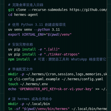
# 克隆倉庫並進入目錄
git
 clone --recurse-submodules https://github.com/N
cd
 hermes-agent
# 使用 Python 3.11 創建虛擬環境
uv venv venv 
--python
3.11
export
VIRTUAL_ENV
=
"
$(
pwd
)
/venv"
# 安裝完整依賴
uv pip 
install
-e
".[all]"
uv pip 
install
-e
"./tinker-atropos"
npm
install
# 可選：瀏覽器工具和 WhatsApp 橋接需要它
# 準備配置文件
mkdir
-p
 ~/.hermes/
{
cron,sessions,logs,memories,ski
cp
 cli-config.yaml.example ~/.hermes/config.yaml
touch
 ~/.hermes/.env
echo
'OPENROUTER_API_KEY=sk-or-v1-your-key'
>>
 ~/.h
# 讓 hermes 成為全局命令
mkdir
-p
 ~/.local/bin
ln
-sf
"
$(
pwd
)
/venv/bin/hermes"
 ~/.local/bin/hermes