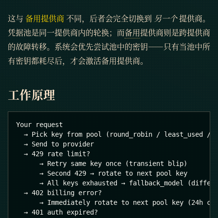
这与
备用提供商
不同，后者会完全切换到
另一个
提供商。
凭据池是同一提供商内的轮换；而
备用
提供商则是跨提供商
的故障转移。系统会优先尝试池中的密钥——只有当池中所
有密钥都耗尽后，才会激活备用提供商。
工作原理
Your request
  → Pick key from pool (round_robin / least_used / 
  → Send to provider
  → 429 rate limit?
      → Retry same key once (transient blip)
      → Second 429 → rotate to next pool key
      → All keys exhausted → fallback_model (differ
  → 402 billing error?
      → Immediately rotate to next pool key (24h co
  → 401 auth expired?