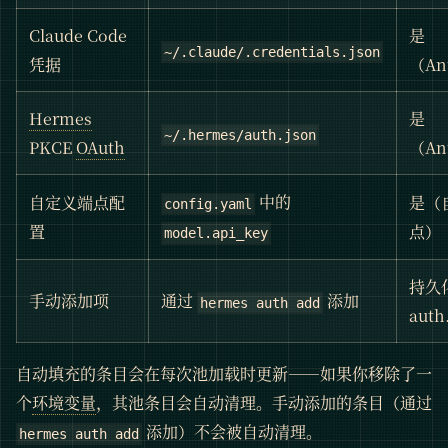
Claude Code
是
~/.claude/.credentials.json
凭据
（An
Hermes
是
~/.hermes/auth.json
PKCE
OAuth
（An
中的
自定义端点配
是（
config.yaml
置
点）
model.api_key
持久
手动添加项
通过
添加
hermes auth add
auth
自动填充的条目会在每次池加载时更新——如果你移除了一
个
环境变量
，其池条目会自动清理。手动添加的条目（通过
添加）不会被自动清理。
hermes auth add