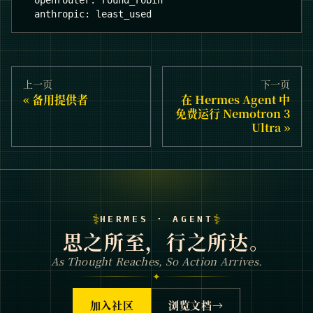
openrouter
:
 round_robin
anthropic
:
 least_used
上一页
下一页
备用提供者
在 Hermes Agent 中
免费运行 Nemotron 3
Ultra
⚕
⚕
HERMES · AGENT
思之所至，行之所达。
As Thought Reaches, So Action Arrives.
✦
加入社区
浏览文档
→