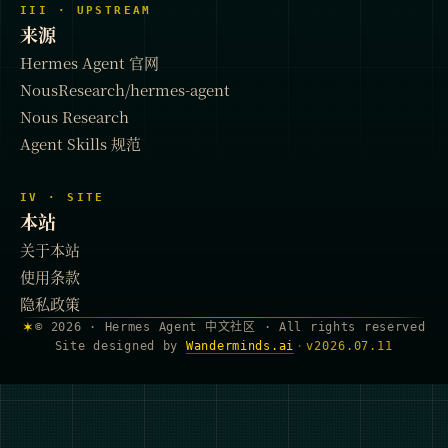
III · UPSTREAM
来源
Hermes Agent 官网
NousResearch/hermes-agent
Nous Research
Agent Skills 规范
IV · SITE
本站
关于本站
使用条款
隐私政策
✶
© 2026 · Hermes Agent 中文社区 · All rights reserved
Site designed by
Wanderminds.ai
·
v
2026.07.11