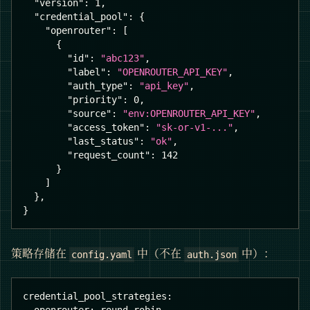
"version"
:
1
,
"credential_pool"
:
{
"openrouter"
:
[
{
"id"
:
"abc123"
,
"label"
:
"OPENROUTER_API_KEY"
,
"auth_type"
:
"api_key"
,
"priority"
:
0
,
"source"
:
"env:OPENROUTER_API_KEY"
,
"access_token"
:
"sk-or-v1-..."
,
"last_status"
:
"ok"
,
"request_count"
:
142
}
]
}
,
}
策略存储在
中（不在
中）：
config.yaml
auth.json
credential_pool_strategies
: