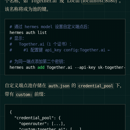
个名称，如 "Together.ai" 或 "Local (
localhost
:8080)"。
该名称将成为池的键。
# 通过 hermes model 设置自定义端点后：
hermes auth list
# 显示：
#   Together.ai（1 个证书）：
#     #1 配置键 api_key config:Together.ai ←
# 为同一端点添加第二个密钥：
hermes auth 
add
 Together.ai --api-key sk-together-s
自定义端点池存储在
的
下，
auth.json
credential_pool
带有
前缀：
custom:
{
"credential_pool"
:
{
"openrouter"
:
[
...
]
,
"custom:together.ai"
:
[
...
]