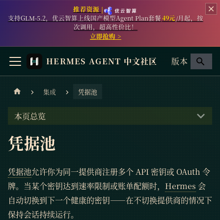
推荐资源 |
支持GLM-5.2，优云智算上线国产模型Agent Plan套餐
49元
/月起，按
次调用，超高性价比！
立即抢购 >
HERMES AGENT 中文社区
版本
集成
凭据池
本页总览
凭据池
凭据池
允许你为同一提供商注册多个 API 密钥或 OAuth 令
牌。当某个密钥达到速率限制或账单配额时，
Hermes
会
自动切换到下一个健康的密钥——在不切换提供商的情况下
保持会话持续运行。