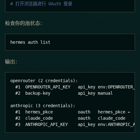
# 打开浏览器进行 OAuth 登录
检查你的池状态：
hermes auth list
输出：
openrouter (2 credentials):
  #1  OPENROUTER_API_KEY   api_key env:OPENROUTER_A
  #2  backup-key           api_key manual
anthropic (3 credentials):
  #1  hermes_pkce          oauth   hermes_pkce ←
  #2  claude_code          oauth   claude_code
  #3  ANTHROPIC_API_KEY    api_key env:ANTHROPIC_AP