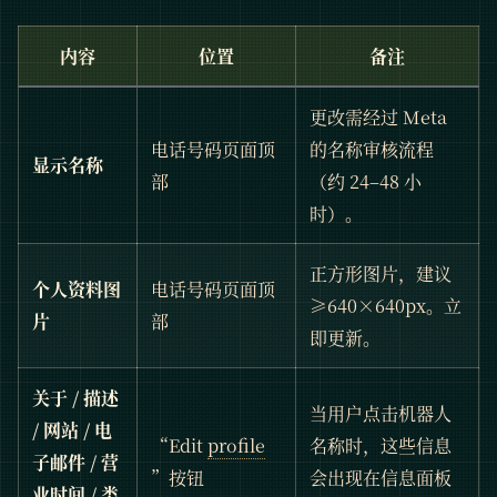
内容
位置
备注
更改需经过 Meta
电话号码页面顶
的名称审核流程
显示名称
部
（约 24–48 小
时）。
正方形图片，建议
个人资料图
电话号码页面顶
≥640×640px。立
片
部
即更新。
关于 / 描述
当用户点击机器人
/ 网站 / 电
“Edit
profile
名称时，这些信息
子邮件 / 营
”按钮
会出现在信息面板
业时间 / 类