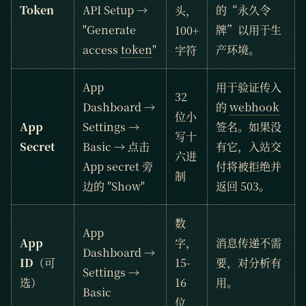
Token
API Setup →
的“永久令
头，
"Generate
牌”以用于生
100+
access
token
"
产环境。
字符
App
用于验证传入
32
Dashboard →
的
webhook
位小
App
Settings →
签名。如果没
写十
Secret
Basic → 点击
有它，入站交
六进
App secret 旁
付将被拒绝并
制
边的 "Show"
返回 503。
数
App
App
字，
消息传递不需
Dashboard →
ID
（可
15-
要，对分析有
Settings →
选）
16
用。
Basic
位