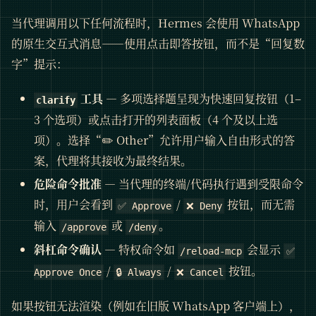
当代理调用以下任何流程时，Hermes 会使用 WhatsApp
的原生交互式消息——使用点击即答按钮，而不是“回复数
字”提示：
工具
— 多项选择题呈现为快速回复按钮（1–
clarify
3 个选项）或点击打开的列表面板（4 个及以上选
项）。选择“✏️ Other”允许用户输入自由形式的答
案，代理将其接收为最终结果。
危险命令批准
— 当代理的终端/代码执行遇到受限命令
时，用户会看到
/
按钮，而无需
✅ Approve
❌ Deny
输入
或
。
/approve
/deny
斜杠命令确认
— 特权命令如
会显示
/reload-mcp
✅
/
/
按钮。
Approve Once
🔒 Always
❌ Cancel
如果按钮无法渲染（例如在旧版 WhatsApp 客户端上），