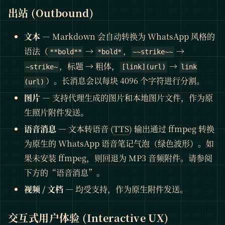
出站 (Outbound)
文本
— Markdown 会自动转换为 WhatsApp 风格的
语法（
→
，
→
**bold**
*bold*
~~strike~~
，标题 → 粗体，
→
~strike~
[link](url)
link
）。长消息会以每块 4096 个字符进行分割。
(url)
图片
— 支持代理生成的图片和本地图片文件，作为原
生照片附件发送。
语音消息
— 文本转语音 (
TTS
) 输出通过 ffmpeg 转换
为原生的 WhatsApp 语音笔记气泡（绿色波形）。如
果未安装 ffmpeg，则回退为 MP3 音频附件。请参阅
下方的“语音消息”。
视频 / 文档
— 均受支持，作为原生附件发送。
交互式用户体验 (Interactive UX)