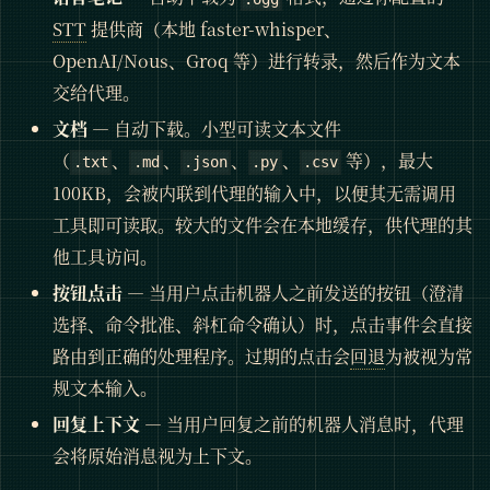
STT
提供商（本地 faster-whisper、
OpenAI/Nous、Groq 等）进行转录，然后作为文本
交给代理。
文档
— 自动下载。小型可读文本文件
（
、
、
、
、
等），最大
.txt
.md
.json
.py
.csv
100KB，会被内联到代理的输入中，以便其无需调用
工具即可读取。较大的文件会在本地缓存，供代理的其
他工具访问。
按钮点击
— 当用户点击机器人之前发送的按钮（澄清
选择、命令批准、斜杠命令确认）时，点击事件会直接
路由到正确的处理程序。过期的点击会
回退
为被视为常
规文本输入。
回复上下文
— 当用户回复之前的机器人消息时，代理
会将原始消息视为上下文。