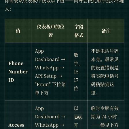
你需要从仪表板中获取以下值——向导会按此顺序提示你输
入：
仪表板中的位
字段
值
备注
置
格式
App
不是
电话号码
数
Dashboard →
本身。最常见
Phone
字，
WhatsApp →
的设置错误是
Number
15-
API Setup →
将实际电话号
ID
17
"From" 下拉菜
码粘贴到这
位
单下方
里。
App
以
临时令牌有效
Dashboard →
期为 24 小时
EAA
Access
WhatsApp →
——参见下方
开