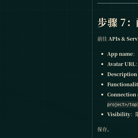
步骤 7：
前往
APIs & Serv
App name
：
Avatar URL
Description
Functionali
Connection 
project>/top
Visibility
：
保存。