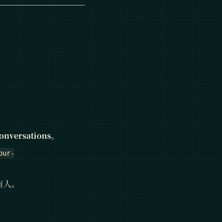
conversations
。
our-
有人。