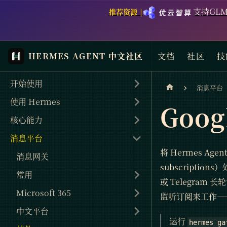
支持GLM
推荐资源 |
HERMES AGENT 中文社区
文档
社区
技
开始使用
消息平台
使用 Hermes
Goog
核心能力
消息平台
将 Hermes Age
消息网关
subscriptio
常用
或 Telegram
Microsoft 365
监听订阅来工作——
中文平台
运行
hermes ga