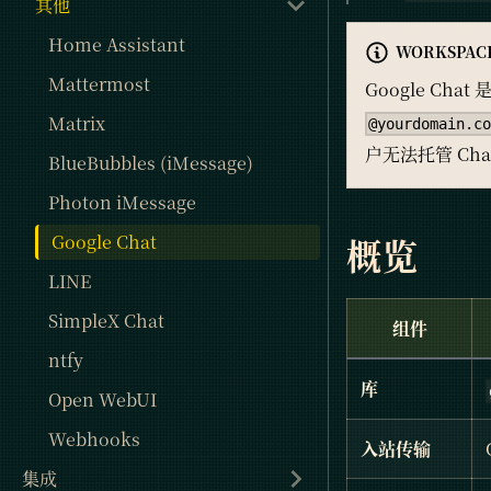
其他
Home Assistant
WORKSPAC
Mattermost
Google Cha
Matrix
@yourdomain.c
户无法托管 Cha
BlueBubbles (iMessage)
Photon iMessage
概览
Google Chat
LINE
SimpleX Chat
组件
ntfy
库
Open WebUI
Webhooks
入站传输
集成