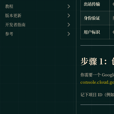
出站传输
教程
版本更新
身份验证
开发者指南
用户标识
参考
步骤 1
你需要一个 Goog
console.cloud.g
记下项目 ID（例