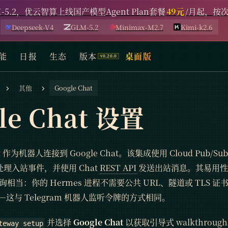
-5.2，优云智算上线国产模型Agent Plan套餐
49元
/月起，按
Deepseek-V4
GLM-5.2
Minimax-M2.7
Kimi-k2.6
能
日报
生态
版本
桌面版
其他
Google Chat
le Chat 设置
nt 作为机器人连接到 Google Chat。该集成使用 Cloud Pub/Su
ns）处理入站事件，并使用 Chat
REST API
发送出站消息。其易用性与 Sl
 长轮询相当：你的 Hermes 进程不需要公共 URL、隧道或 TLS
这与 Telegram 机器人监听令牌的方式相同。
并选择
Google Chat
以获取引导式 walkthroug
teway setup