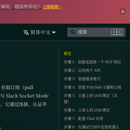
次调用，超高性价比！
立即抢购 >
简体中文
⌘
K
概览
步骤 1：创建或选择一个 GCP 项目
步骤 2：启用两个 API
步骤 3：创建服务账号
b 拉取订阅（pull
步骤 4：创建 Pub/Sub 主题和订阅
ack Socket Mode
步骤 5：主题上的 IAM 绑定（关
键）
 证书。它通过连接、认证并
步骤 6：订阅上的 IAM 绑定
步骤 7：配置 Chat 应用
h。
步骤 8：在测试空间中安装机器人