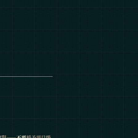
权限——
不要
授予项目级