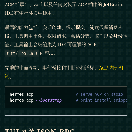
ACP 扩展）、Zed 以及任何安装了 ACP
插件
的 JetBrains
IDE 在生产环境中使用。
暴露的能力包括：会话创建、提示提交、流式代理消息片
段、
工具调用
事件、权限请求、会话分支、取消以及身份验
证。工具输出会被渲染为 IDE 可理解的
ACP
/
内容块。
Diff
ToolCall
完整的生命周期、事件桥接和审批流程详见：
ACP 内部机
制
。
hermes acp                  
# serve ACP on stdio
hermes acp 
--bootstrap
# print install snippet
TUI
网关
JSON-RPC