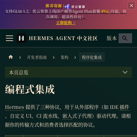
推荐资源 |
支持GLM-5.2，优云智算上线国产模型Agent Plan套餐
49元
/月起，按
次调用，超高性价比！
立即抢购 >
HERMES AGENT 中文社区
版本
开发者指南
架构
程序化集成
本页总览
编程式集成
Hermes
提供了三种协议，用于从外部程序（如 IDE
插件
、自定义 UI、CI 流水线、
嵌入
式子代理）驱动代理。请根
据你的传输方式和消费者选择匹配的协议。