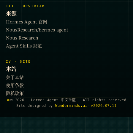
III · UPSTREAM
来源
Hermes Agent 官网
NousResearch/hermes-agent
Nous Research
Agent Skills 规范
IV · SITE
本站
关于本站
使用条款
隐私政策
✶
© 2026 · Hermes Agent 中文社区 · All rights reserved
Site designed by
Wanderminds.ai
·
v
2026.07.11