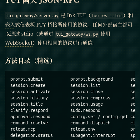
是 Ink TUI（
）和
tui_gateway/server.py
hermes --tui
嵌入
式仪表板 PTY 桥接所使用的协议。任何外部宿主都可
以通过 stdio（或通过
使用
tui_gateway/ws.py
WebSocket
）使用相同的协议进行通信。
方法目录（精选）
prompt.submit           prompt.background       ses
session.create          session.list            ses
session.activate        session.close           ses
session.history         session.compress        ses
session.title           session.usage           ses
clarify.respond         sudo.respond            sec
approval.respond        config.set / config.get com
command.resolve         command.dispatch        cli
reload.mcp              reload.env              pro
delegation.status       subagent.interrupt      spa