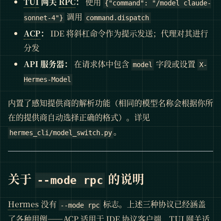
TUI
网关
RPC
：
使用
{"command": "/model claude-
调用
sonnet-4"}
command.dispatch
ACP
：
IDE 将斜杠命令作为提示发送；代理对其进行
分发
API 服务器：
在请求体中包含
字段或设置
model
X-
Hermes-Model
内置了感知提供商的解析功能（相同的模型名称会根据你所
在的提供商自动选择正确的格式）。详见
。
hermes_cli/model_switch.py
关于
的说明
--mode rpc
Hermes
没有
标志。上述三种协议已经涵盖
--mode rpc
了各种用例——ACP 适用于 IDE 协议客户端，TUI 网关适