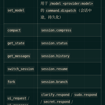
用于
/model <provider:model>
的
（会话中
set_model
command.dispatch
途，持久化）
compact
session.compress
get_state
session.status
get_messages
session.history
switch_session
session.resume
fork
session.branch
/
clarify.respond
sudo.respond
/
ui_request
/
/
secret.respond