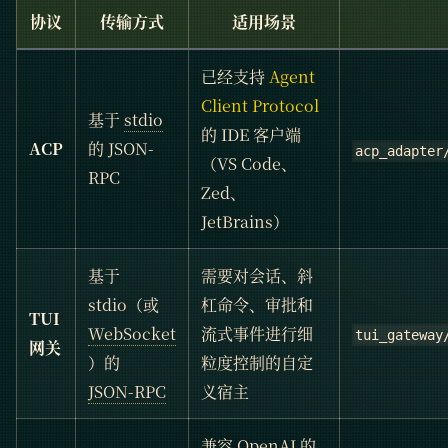
协议
传输方式
适用场景
已经支持
Agent
Client Protocol
基于
stdio
的 IDE 客户端
ACP
的 JSON-
acp_adapter
（VS Code、
RPC
Zed、
JetBrains）
基于
需要对会话、斜
stdio（或
杠命令、审批和
TUI
WebSocket
流式事件进行细
tui_gateway
网关
）的
粒度控制的自定
JSON-RPC
义宿主
兼容 OpenAI 的