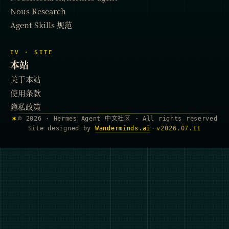
Nous Research
Agent Skills 规范
IV · SITE
本站
关于本站
使用条款
隐私政策
✶
© 2026 · Hermes Agent 中文社区 · All rights reserved
Site designed by
Wanderminds.ai
·
v
2026.07.11