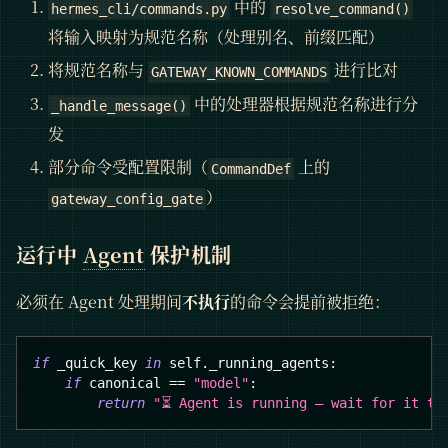
中的
hermes_cli/commands.py
resolve_command()
将输入映射为规范名称（处理别名、前缀匹配）
将规范名称与
进行比对
GATEWAY_KNOWN_COMMANDS
中的处理器根据规范名称进行分
_handle_message()
发
部分命令受配置限制（
上的
CommandDef
）
gateway_config_gate
运行中
Agent
保护机制
必须在 Agent 处理期间
不执行
的命令会提前被拒绝：
if
 _quick_key 
in
 self
.
_running_agents
:
if
 canonical 
==
"model"
:
return
"⏳ Agent is running — wait for it to