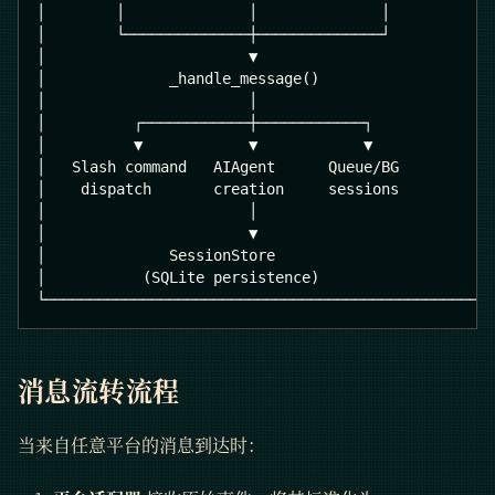
│        │              │              │           
│        └──────────────┼──────────────┘           
│                       ▼                          
│              _handle_message()                   
│                       │                          
│          ┌────────────┼────────────┐             
│          ▼            ▼            ▼             
│   Slash command   AIAgent      Queue/BG          
│    dispatch       creation     sessions          
│                       │                          
│                       ▼                          
│              SessionStore                        
│           (SQLite persistence)                   
└─────────────────────────────────────────────────┘
消息流转流程
当来自任意平台的消息到达时：