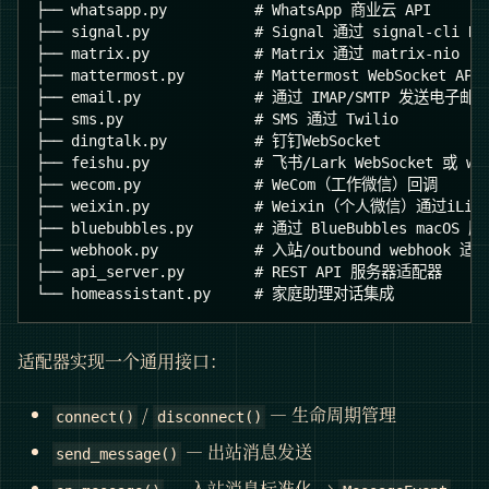
├── whatsapp.py          # WhatsApp 商业云 API
├── signal.py            # Signal 通过 signal-cli RE
├── matrix.py            # Matrix 通过 matrix-nio（
├── mattermost.py        # Mattermost WebSocket API
├── email.py             # 通过 IMAP/SMTP 发送电子邮
├── sms.py               # SMS 通过 Twilio
├── dingtalk.py          # 钉钉WebSocket
├── feishu.py            # 飞书/Lark WebSocket 或 we
├── wecom.py             # WeCom（工作微信）回调
├── weixin.py            # Weixin（个人微信）通过iLink
├── bluebubbles.py       # 通过 BlueBubbles macOS 
├── webhook.py           # 入站/outbound webhook 适
├── api_server.py        # REST API 服务器适配器
└── homeassistant.py     # 家庭助理对话集成
适配器实现一个通用接口：
/
— 生命周期管理
connect()
disconnect()
— 出站消息发送
send_message()
— 入站消息标准化 →