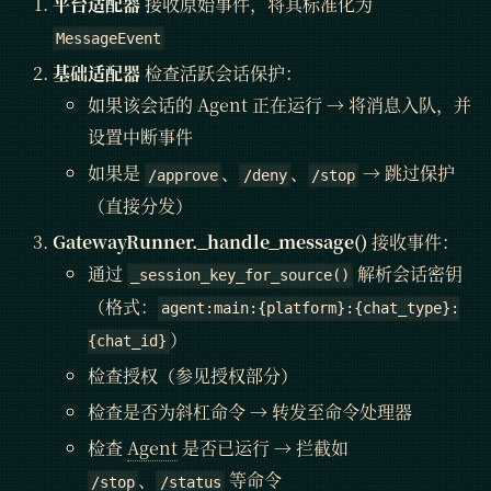
平台适配器
接收原始事件，将其标准化为
MessageEvent
基础适配器
检查活跃会话保护：
如果该会话的 Agent 正在运行 → 将消息入队，并
设置中断事件
如果是
、
、
→ 跳过保护
/approve
/deny
/stop
（直接分发）
GatewayRunner._handle_message()
接收事件：
通过
解析会话密钥
_session_key_for_source()
（格式：
agent:main:{platform}:{chat_type}:
）
{chat_id}
检查授权（参见授权部分）
检查是否为斜杠命令 → 转发至命令处理器
检查
Agent
是否已运行 → 拦截如
、
等命令
/stop
/status