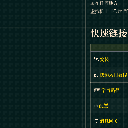
署在任何地方——一
虚拟机上工作时通过
快速链接
🚀
安装
📖
快速入门教程
🗺️
学习路径
⚙️
配置
💬
消息网关