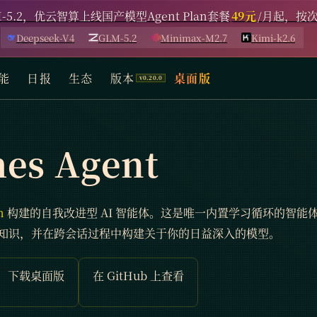
-5.2，优云智算上线国产模型Agent Plan套餐
49元
/月起，按
Deepseek-V4
GLM-5.2
Minimax-M2.7
Kimi-k2.6
能
日报
生态
版本
桌面版
es Agent
h
构建的自我改进型 AI 智能体。这是唯一内置学习循环的智
知识，并在跨会话过程中构建关于你的日益深入的模型。
下载桌面版
在 GitHub 上查看