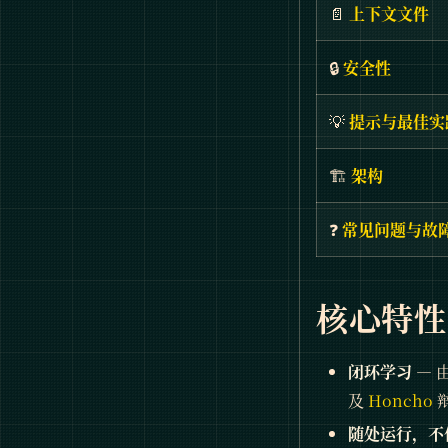
📄
上下文文件
🔒
安全性
💡
提示与最佳实
🏗️
架构
❓
常见问题与故
核心特性
闭环学习
— 
及
Honcho
随处运行，不