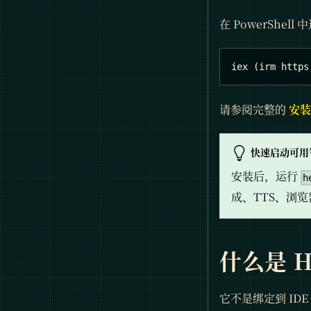
在 PowerShell
iex (irm https
请参阅完整的
安装
快速启动可用
安装后，运行
h
成、
TTS
、浏览
什么是 H
它不是绑定到 ID