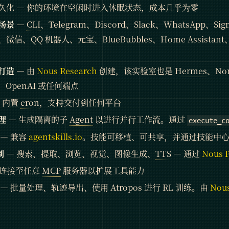
久化 — 你的环境在空闲时进入休眠状态，成本几乎为零
场景
—
CLI
、Telegram、Discord、Slack、WhatsApp、
信、QQ 机器人、元宝、BlueBubbles、Home Assistant、Mi
打造
— 由
Nous Research
创建，该实验室也是
Hermes
、No
、OpenAI 或任何端点
 内置
cron
，支持交付到任何平台
理
— 生成隔离的子
Agent
以进行并行工作流。通过
execute_c
— 兼容
agentskills.io
。技能可移植、可共享，并通过技能中
制
— 搜索、提取、浏览、视觉、图像生成、
TTS
— 通过
Nous P
 连接至任意
MCP
服务器以扩展工具能力
— 批量处理、轨迹导出、使用 Atropos 进行 RL 训练。由
Nous