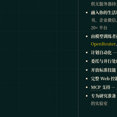
供无服务器持
融入你的生活
书、企业微信、微
20+ 平台
由模型训练者
OpenRouter
计划自动化
—
委托与并行处
开放标准技能
完整 Web 控
MCP
支持
—
专为研究准备
的实验室