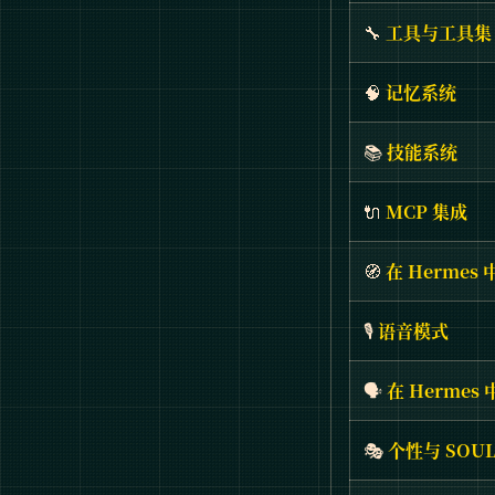
🔧
工具与工具集
🧠
记忆系统
📚
技能系统
🔌
MCP 集成
🧭
在 Hermes
🎙️
语音模式
🗣️
在 Herme
🎭
个性与 SOUL