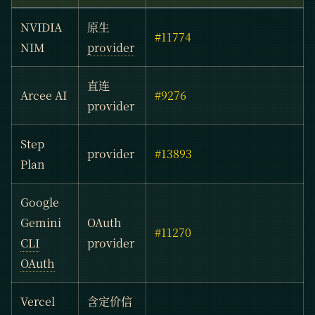
NVIDIA
原生
#11774
NIM
provider
直连
Arcee AI
#9276
provider
Step
provider
#13893
Plan
Google
Gemini
OAuth
#11270
CLI
provider
OAuth
Vercel
含定价信