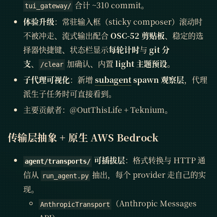
合计 ~310 commit。
tui_gateway/
体验升级
：常驻输入框（sticky composer）滚动时
不被冲走、流式输出配合
OSC-52 剪贴板
、稳定的选
择器快捷键、状态栏显示
每轮计时
与
git 分
支
、
加确认、内置
light 主题预设
。
/clear
子代理可视化
：新增
subagent
spawn 观察层
，代理
派生子任务时可直接看到。
主要贡献者：@OutThisLife + Teknium。
传输层抽象 + 原生 AWS Bedrock
可插拔层
：格式转换与 HTTP 通
agent/transports/
信从
抽出，每个 provider 走自己的实
run_agent.py
现。
（Anthropic Messages
AnthropicTransport