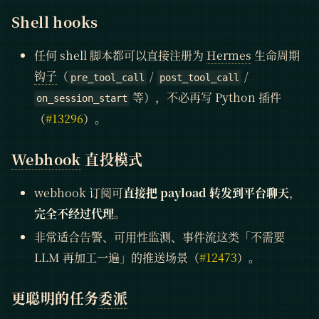
Shell hooks
任何 shell 脚本都可以直接注册为
Hermes
生命周期
钩子
（
/
/
pre_tool_call
post_tool_call
等），不必再写 Python 插件
on_session_start
（
#13296
）。
Webhook
直投模式
webhook 订阅可
直接把 payload 转发到平台聊天
，
完全不经过代理
。
非常适合告警、可用性监测、事件流这类「不需要
LLM 再加工一遍」的推送场景（
#12473
）。
更聪明的任务
委派