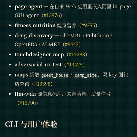
page-agent
— 在自家 Web 应用里
嵌入
阿里 in-page
GUI
agent
（
#13976
）
fitness-nutrition
健身营养（
#9355
）
drug-discovery
— ChEMBL / PubChem /
OpenFDA / ADMET（
#9443
）
touchdesigner-mcp
（
#12298
）
adversarial-ux-test
（
#13425
）
maps
新增
/
，双 key 面包
guest_house
camp_site
店查询（
#13398
）
llm-wiki
源信息标注、来源哈希、质量信号
（
#13700
）
CLI 与用户体验