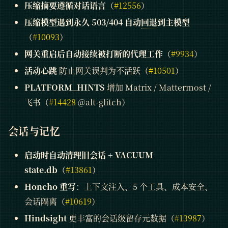
压缩摘要遵循对话语言
（
#12556
）
压缩模型遇到永久 503/404 自动
回退
到主模型
（
#10093
）
网关重启后自动接续被打断的代理工作
（
#9934
）
活动心跳
防止网关误判为不活跃（
#10501
）
PLATFORM_HINTS
增加 Matrix / Mattermost /
飞书（
#14428
@alt-glitch）
会话与记忆
启动时自动清理旧会话 + VACUUM
state.db
（
#13861
）
Honcho 重写
：上下文注入、5 个工具、成本安全、
会话隔离（
#10619
）
Hindsight
更丰富的会话级留存元数据（
#13987
）