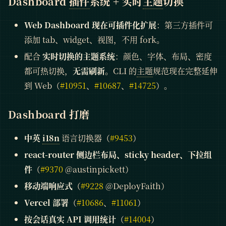
Dashboard
插件
系统 + 实时
主题
切换
Web Dashboard 现在可插件化扩展
：第三方插件可
添加 tab、widget、视图，不用 fork。
配合
实时切换的主题系统
：颜色、字体、布局、密度
都可热切换，
无需刷新
。CLI 的
主题
规范现在完整延伸
到 Web（
#10951
、
#10687
、
#14725
）。
Dashboard 打磨
中英
i18n
语言切换器（
#9453
）
react-router 侧边栏布局、sticky header、下拉组
件
（
#9370
@austinpickett）
移动端响应式
（
#9228
@DeployFaith）
Vercel 部署
（
#10686
、
#11061
）
按会话真实 API 调用统计
（
#14004
）