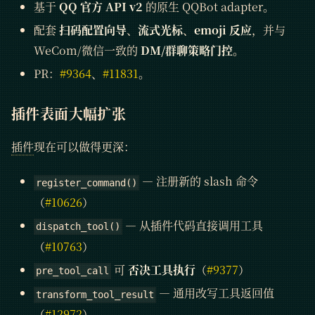
基于
QQ 官方 API v2
的原生 QQBot adapter。
配套
扫码配置向导
、
流式光标
、
emoji 反应
，并与
WeCom/微信一致的
DM/群聊策略门控
。
PR：
#9364
、
#11831
。
插件表面大幅扩张
插件
现在可以做得更深：
— 注册新的 slash 命令
register_command()
（
#10626
）
— 从插件代码直接调用工具
dispatch_tool()
（
#10763
）
可
否决工具执行
（
#9377
）
pre_tool_call
— 通用改写工具返回值
transform_tool_result
（
#12972
）