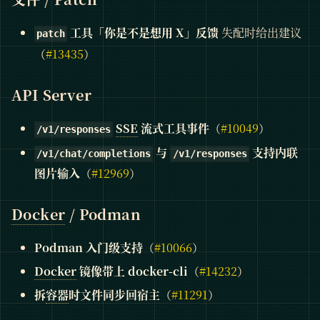
工具「你是不是想用 X」反馈
失配时给出建议
patch
（
#13435
）
API Server
SSE
流式工具事件
（
#10049
）
/v1/responses
与
支持内联
/v1/chat/completions
/v1/responses
图片输入
（
#12969
）
Docker
/ Podman
Podman 入门级支持
（
#10066
）
Docker
镜像带上 docker-cli
（
#14232
）
拆
容器
时文件同步回宿主
（
#11291
）