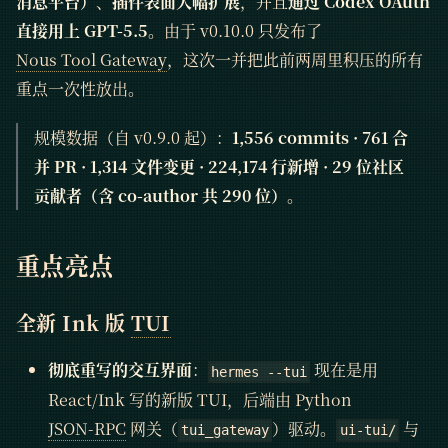
消息平台）
、
插件表面大幅扩展
，并且
通过 Codex OAuth
直接用上 GPT-5.5
。由于 v0.10.0 只发布了
Nous Tool Gateway
，这次一并把此前两周里积压的所有
重点一次性放出。
规模数据（自 v0.9.0 起）：
1,556 commits · 761 合
并 PR · 1,314 文件变更 · 224,174 行新增 · 29 位社区
贡献者（含 co-author 共 290 位）
。
重点亮点
全新 Ink 版
TUI
彻底重写的交互界面
：
现在是用
hermes --tui
React/Ink 写的新版 TUI，后端由 Python
JSON-RPC
网关（
）驱动。
与
tui_gateway
ui-tui/