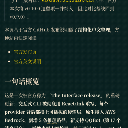
与上一版对比：
v2026.4.13...v2026.4.23
（注：官方
本次将 v0.10.0 遗留项一并纳入，因此对比基线回到
v0.9.0）。
本页基于官方 GitHub 发布说明做了
结构化中文整理
，方
便站内快速阅读。
官方发布页
官方英文说明
一句话概览
这是一次被官方称为
「The Interface release」
的重磅
更新：
交互式 CLI 被彻底用 React/Ink 重写
、
每个
provider 背后都换上可插拔的传输层
、
原生接入 AWS
Bedrock
、
新增 5 条
推理
路径
、
新支持 QQBot（第 17 个