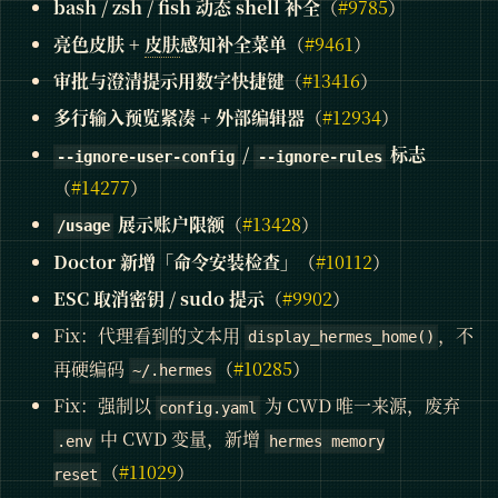
bash / zsh / fish 动态 shell 补全
（
#9785
）
亮色皮肤 +
皮肤
感知补全菜单
（
#9461
）
审批与澄清提示用数字快捷键
（
#13416
）
多行输入预览紧凑 + 外部编辑器
（
#12934
）
/
标志
--ignore-user-config
--ignore-rules
（
#14277
）
展示账户限额
（
#13428
）
/usage
Doctor 新增「命令安装检查」
（
#10112
）
ESC 取消密钥 / sudo 提示
（
#9902
）
Fix：代理看到的文本用
，不
display_hermes_home()
再硬编码
（
#10285
）
~/.hermes
Fix：强制以
为 CWD 唯一来源，废弃
config.yaml
中 CWD 变量，新增
.env
hermes memory
（
#11029
）
reset