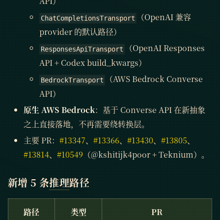
API）
（OpenAI 兼容
ChatCompletionsTransport
provider 的默认路径）
（OpenAI Responses
ResponsesApiTransport
API + Codex build_kwargs）
（AWS Bedrock Converse
BedrockTransport
API）
原生 AWS Bedrock
：基于 Converse API 在新抽象
之上直接落地，不再需要绕转换层。
主要 PR：
#13347
、
#13366
、
#13430
、
#13805
、
#13814
、
#10549
（@kshitijk4poor + Teknium）。
新增 5 条
推理
路径
路径
类型
PR