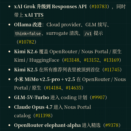
xAI Grok 升级到 Responses API
（
#10783
），同时
带上
xAI
TTS
Ollama 改进
：Cloud provider、GLM 续写、
、surrogate 清洗、
提示
think=false
/v1
（
#10782
）
Kimi K2.6
覆盖 OpenRouter / Nous Portal / 原生
Kimi / HuggingFace（
#13148
、
#13152
、
#13169
）
Kimi K2.5
在所有推荐列表里被顶到首位（
#11745
）
小米 MiMo v2.5-pro + v2.5
在 OpenRouter / Nous
Portal / 原生（
#14184
、
#14635
）
GLM-5V-Turbo
进入 coding 计划（
#9907
）
Claude Opus 4.7
进入 Nous Portal
catalog（
#11398
）
OpenRouter elephant-alpha
进入精选（
#9378
）