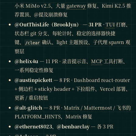
小米 MiMo v2.5、大量
gateway
修复、Kimi K2.5 推
荐置顶、@提及崩溃修复
@OutThisLife（Brooklyn）
—
31 PR
·
TUI
打磨、
状态栏 git 分支、每轮计时、稳定的选择器快捷
键、
确认、light 主题预设、子代理 spawn 观
/clear
察层
@helix4u
— 11 PR · 录音提示音、
MCP
工具打断、
一系列稳定性修复
@austinpickett
— 8 PR · Dashboard react-router
+ 侧边栏 + sticky header + 下拉组件、Vercel 部署、
更新 / 重启按钮
@alt-glitch
— 8 PR · Matrix / Mattermost / 飞书的
PLATFORM_HINTS，Matrix 修复
@ethernet8023
、
@benbarclay
— 各 3 PR