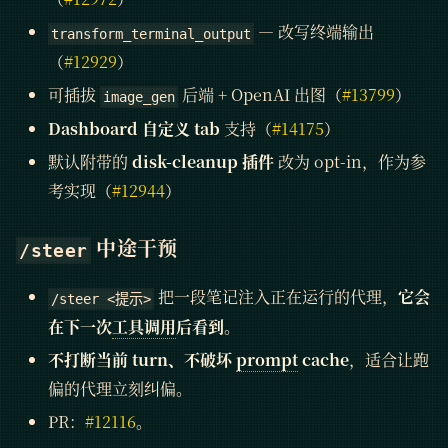
— 改写终端输出
transform_terminal_output
（
#12929
）
可插拔
后端 + OpenAI 出图（
#13799
）
image_gen
Dashboard 自定义 tab
支持（
#14175
）
默认附带的
disk-cleanup 插件
改为 opt-in，作为参
考实现（
#12944
）
中途干预
/steer
把一段笔记注入正在运行的代理，
它会
/steer <提示>
在下一次
工具调用
后看到
。
不打断当前 turn、不破坏
prompt
cache
，适合让跑
偏的代理立刻纠偏。
PR：
#12116
。