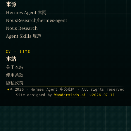
来源
Hermes Agent 官网
NousResearch/hermes-agent
Nous Research
Agent Skills 规范
IV · SITE
本站
关于本站
使用条款
隐私政策
✶
© 2026 · Hermes Agent 中文社区 · All rights reserved
Site designed by
Wanderminds.ai
·
v
2026.07.11