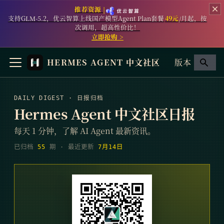
推荐资源 |
支持GLM-5.2，优云智算上线国产模型Agent Plan套餐
49元
/月起，按
次调用，超高性价比！
立即抢购 >
HERMES AGENT 中文社区
版本
DAILY DIGEST · 日报归档
Hermes Agent 中文社区日报
每天 1 分钟，了解 AI Agent 最新资讯。
已归档
55
期
· 最近更新
7月14日