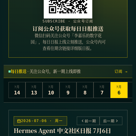
SUBSCRIBE · 公众号订阅
订阅公众号获取每日日报推送
微信扫码关注公众号「李嘉乐的数字花
园」，每日日报上线立刻推送，公众号内可
查看往期含链接详细版日报。
每日推送
· 关注公众号，新一期上线即推
订阅 →
7
月
7
月
7
月
7
月
7
月
7
月
7
月
7
14
13
10
9
8
7
6
2026-07-06 · 周一
前一期
后一期
Hermes Agent 中文社区日报 7月6日