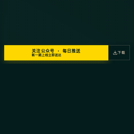
关注公众号 · 每日推送
下载
新一期上线立即送达
⚕
⚕
HERMES · AGENT
思之所至，行之所达。
As Thought Reaches, So Action Arrives.