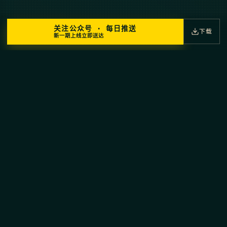
关注公众号 · 每日推送
下载
新一期上线立即送达
⚕
⚕
HERMES · AGENT
思之所至，行之所达。
As Thought Reaches, So Action Arrives.
✦
加入社区
浏览文档
→
Hermes Agent 中文社区 · 探索AI Agent技术
行业落地
应用