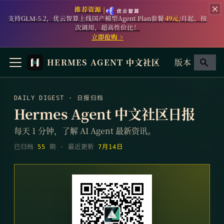
推荐资源 |
支持GLM-5.2，优云智算上线国产模型Agent Plan套餐
49元
/月起，按
次调用，超高性价比！
立即抢购 >
HERMES AGENT 中文社区
版本
DAILY DIGEST · 日报归档
Hermes Agent 中文社区日报
每天 1 分钟，了解 AI Agent 最新资讯。
已归档
55
期
· 最近更新
7月14日