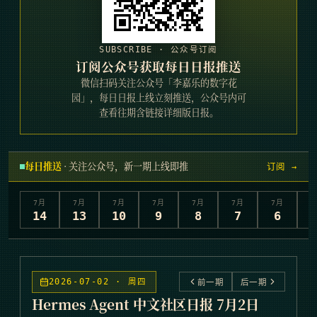
SUBSCRIBE · 公众号订阅
订阅公众号获取每日日报推送
微信扫码关注公众号「李嘉乐的数字花
园」，每日日报上线立刻推送，公众号内可
查看往期含链接详细版日报。
每日推送
· 关注公众号，新一期上线即推
订阅 →
7
月
7
月
7
月
7
月
7
月
7
月
7
月
7
14
13
10
9
8
7
6
2026-07-02 · 周四
前一期
后一期
Hermes Agent 中文社区日报 7月2日