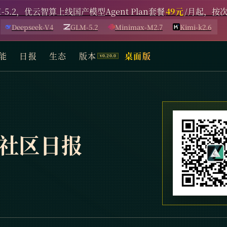
-5.2，优云智算上线国产模型Agent Plan套餐
49元
/月起，按
Deepseek-V4
GLM-5.2
Minimax-M2.7
Kimi-k2.6
能
日报
生态
版本
桌面版
中文社区日报