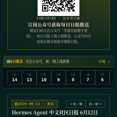
SUBSCRIBE · 公众号订阅
订阅公众号获取每日日报推送
微信扫码关注公众号「李嘉乐的数字花
园」，每日日报上线立刻推送，公众号内可
查看往期含链接详细版日报。
每日推送
· 关注公众号，新一期上线即推
订阅 →
7
月
7
月
7
月
7
月
7
月
7
月
7
月
7
14
13
10
9
8
7
6
2026-06-12 · 周五
前一期
后一期
Hermes Agent 中文社区日报 6月12日