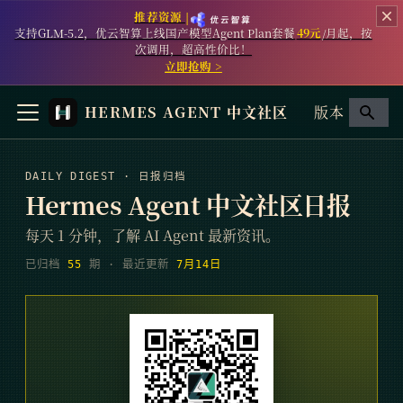
推荐资源 |
支持GLM-5.2，优云智算上线国产模型Agent Plan套餐
49元
/月起，按
次调用，超高性价比！
立即抢购 >
HERMES AGENT 中文社区
版本
DAILY DIGEST · 日报归档
Hermes Agent 中文社区日报
每天 1 分钟，了解 AI Agent 最新资讯。
已归档
55
期
· 最近更新
7月14日