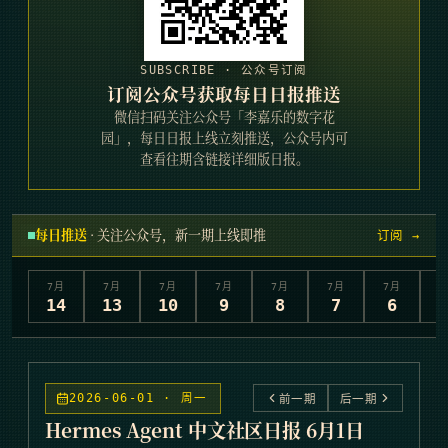
SUBSCRIBE · 公众号订阅
订阅公众号获取每日日报推送
微信扫码关注公众号「李嘉乐的数字花
园」，每日日报上线立刻推送，公众号内可
查看往期含链接详细版日报。
每日推送
· 关注公众号，新一期上线即推
订阅 →
7
月
7
月
7
月
7
月
7
月
7
月
7
月
7
14
13
10
9
8
7
6
2026-06-01 · 周一
前一期
后一期
Hermes Agent 中文社区日报 6月1日