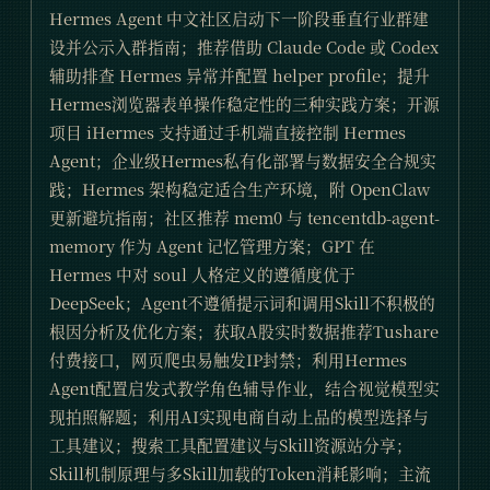
Hermes Agent 中文社区启动下一阶段垂直行业群建
设并公示入群指南；推荐借助 Claude Code 或 Codex
辅助排查 Hermes 异常并配置 helper profile；提升
Hermes浏览器表单操作稳定性的三种实践方案；开源
项目 iHermes 支持通过手机端直接控制 Hermes
Agent；企业级Hermes私有化部署与数据安全合规实
践；Hermes 架构稳定适合生产环境，附 OpenClaw
更新避坑指南；社区推荐 mem0 与 tencentdb-agent-
memory 作为 Agent 记忆管理方案；GPT 在
Hermes 中对 soul 人格定义的遵循度优于
DeepSeek；Agent不遵循提示词和调用Skill不积极的
根因分析及优化方案；获取A股实时数据推荐Tushare
付费接口，网页爬虫易触发IP封禁；利用Hermes
Agent配置启发式教学角色辅导作业，结合视觉模型实
现拍照解题；利用AI实现电商自动上品的模型选择与
工具建议；搜索工具配置建议与Skill资源站分享；
Skill机制原理与多Skill加载的Token消耗影响；主流