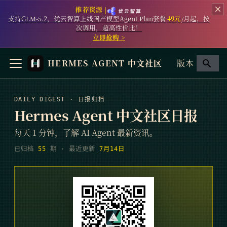
推荐资源 |
支持GLM-5.2，优云智算上线国产模型Agent Plan套餐
49元
/月起，按
次调用，超高性价比！
立即抢购 >
HERMES AGENT 中文社区
版本
DAILY DIGEST · 日报归档
Hermes Agent 中文社区日报
每天 1 分钟，了解 AI Agent 最新资讯。
已归档
55
期
· 最近更新
7月14日