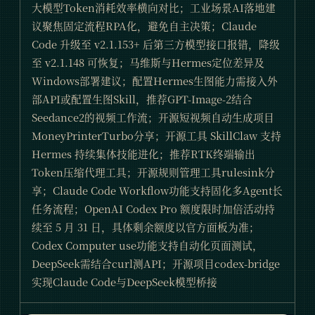
大模型Token消耗效率横向对比；工业场景AI落地建
议聚焦固定流程RPA化，避免自主决策；Claude
Code 升级至 v2.1.153+ 后第三方模型接口报错，降级
至 v2.1.148 可恢复；马维斯与Hermes定位差异及
Windows部署建议；配置Hermes生图能力需接入外
部API或配置生图Skill，推荐GPT-Image-2结合
Seedance2的视频工作流；开源短视频自动生成项目
MoneyPrinterTurbo分享；开源工具 SkillClaw 支持
Hermes 持续集体技能进化；推荐RTK终端输出
Token压缩代理工具；开源规则管理工具rulesink分
享；Claude Code Workflow功能支持固化多Agent长
任务流程；OpenAI Codex Pro 额度限时加倍活动持
续至 5 月 31 日，具体剩余额度以官方面板为准；
Codex Computer use功能支持自动化页面测试，
DeepSeek需结合curl测API；开源项目codex-bridge
实现Claude Code与DeepSeek模型桥接