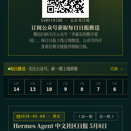
SUBSCRIBE · 公众号订阅
订阅公众号获取每日日报推送
微信扫码关注公众号「李嘉乐的数字花
园」，每日日报上线立刻推送，公众号内可
查看往期含链接详细版日报。
每日推送
· 关注公众号，新一期上线即推
订阅 →
7
月
7
月
7
月
7
月
7
月
7
月
7
月
7
14
13
10
9
8
7
6
2026-05-08 · 周五
前一期
后一期
Hermes Agent 中文社区日报 5月8日