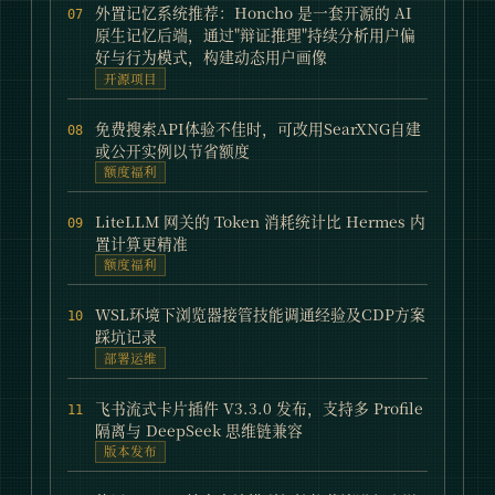
外置记忆系统推荐：Honcho 是一套开源的 AI
07
原生记忆后端，通过"辩证推理"持续分析用户偏
好与行为模式，构建动态用户画像
开源项目
免费搜索API体验不佳时，可改用SearXNG自建
08
或公开实例以节省额度
额度福利
LiteLLM 网关的 Token 消耗统计比 Hermes 内
09
置计算更精准
额度福利
WSL环境下浏览器接管技能调通经验及CDP方案
10
踩坑记录
部署运维
飞书流式卡片插件 V3.3.0 发布，支持多 Profile
11
隔离与 DeepSeek 思维链兼容
版本发布