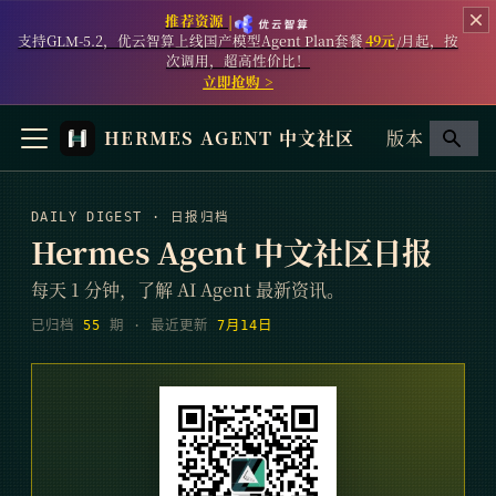
推荐资源 |
支持GLM-5.2，优云智算上线国产模型Agent Plan套餐
49元
/月起，按
次调用，超高性价比！
立即抢购 >
HERMES AGENT 中文社区
版本
DAILY DIGEST · 日报归档
Hermes Agent 中文社区日报
每天 1 分钟，了解 AI Agent 最新资讯。
已归档
55
期
· 最近更新
7月14日