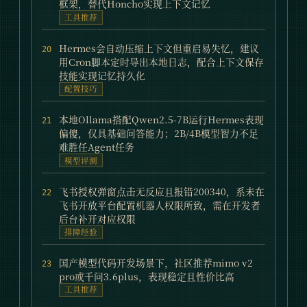
框架，替代Honcho实现上下文记忆
工具推荐
Hermes会自动压缩上下文但重启易失忆，建议
20
用Cron脚本定时导出本地日志，配合上下文保存
技能实现记忆持久化
配置技巧
本地Ollama搭配Qwen2.5-7B运行Hermes表现
21
偏傻，仅具基础问答能力；2B/4B模型智力不足
难胜任Agent任务
模型评测
飞书授权弹窗点击无反应且报错200340，系未在
22
飞书开放平台配置机器人权限所致，需在开发者
后台补开对应权限
排障经验
国产模型代码开发场景下，社区推荐mimo v2
23
pro或千问3.6plus，表现稳定且性价比高
工具推荐