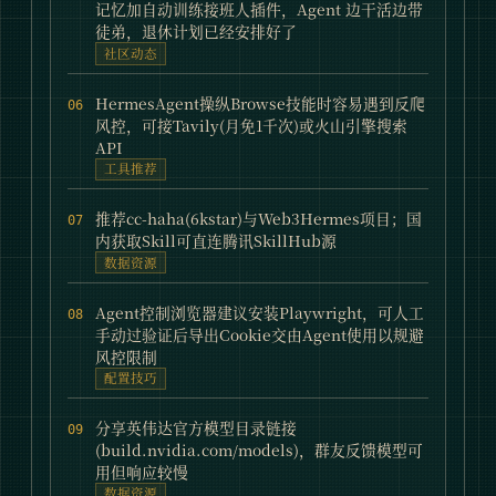
记忆加自动训练接班人插件，Agent 边干活边带
徒弟，退休计划已经安排好了
社区动态
HermesAgent操纵Browse技能时容易遇到反爬
06
风控，可接Tavily(月免1千次)或火山引擎搜索
API
工具推荐
推荐cc-haha(6kstar)与Web3Hermes项目；国
07
内获取Skill可直连腾讯SkillHub源
数据资源
Agent控制浏览器建议安装Playwright，可人工
08
手动过验证后导出Cookie交由Agent使用以规避
风控限制
配置技巧
分享英伟达官方模型目录链接
09
(build.nvidia.com/models)，群友反馈模型可
用但响应较慢
数据资源