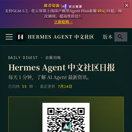
推荐资源 |
支持GLM-5.2，优云智算上线国产模型Agent Plan套餐
49元
/月起，按
次调用，超高性价比！
立即抢购 >
HERMES AGENT 中文社区
版本
DAILY DIGEST · 日报归档
Hermes Agent 中文社区日报
每天 1 分钟，了解 AI Agent 最新资讯。
已归档
55
期
· 最近更新
7月14日