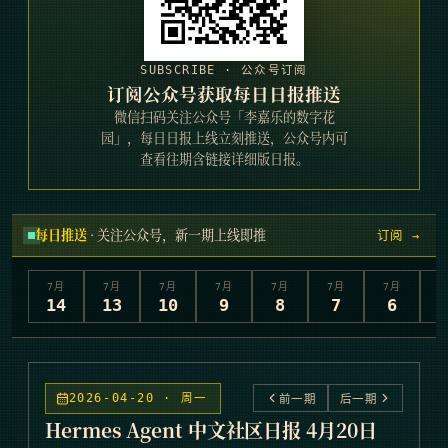
SUBSCRIBE · 公众号订阅
订阅公众号获取每日日报推送
微信扫码关注公众号「李嘉乐的数字花
园」，每日日报上线立刻推送，公众号内可
查看往期含链接详细版日报。
每日推送
· 关注公众号，新一期上线即推
订阅 →
7
月
7
月
7
月
7
月
7
月
7
月
7
月
7
14
13
10
9
8
7
6
2026-04-20 · 周一
前一期
后一期
Hermes Agent 中文社区日报 4月20日